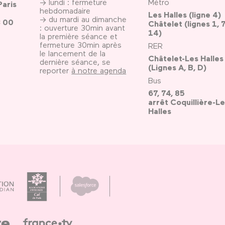
→ lundi : fermeture
Métro
Paris
hebdomadaire
Les Halles (ligne 4)
→ du mardi au dimanche
3 00
Châtelet (lignes 1, 7
: ouverture 30min avant
14)
la première séance et
fermeture 30min après
RER
le lancement de la
Châtelet-Les Halles
dernière séance, se
(Lignes A, B, D)
reporter
à notre agenda
Bus
67, 74, 85
arrêt Coquillière-Le
Halles