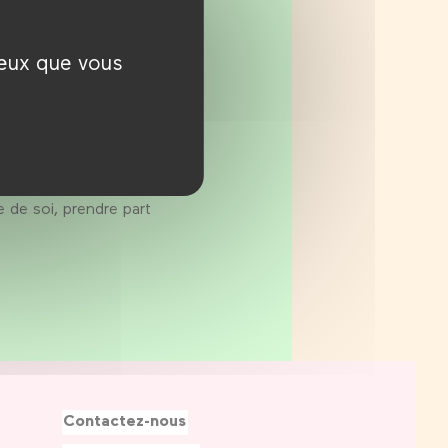
ue 100% gratuite et
ceux que vous
colaire.
 lycée apprendre de
: cinéma, animation,
xité sociale aux
 de soi, prendre part
Contactez-nous