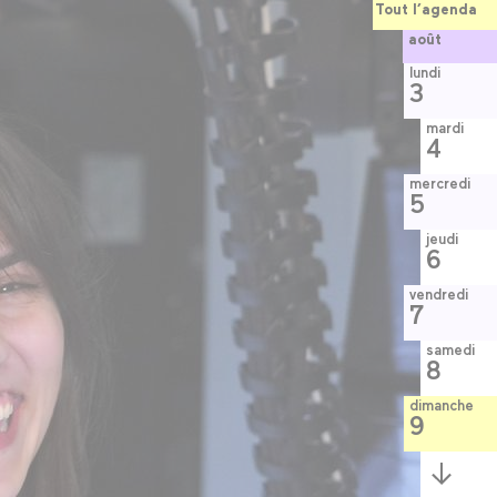
Tout l’agenda
août
lundi
3
mardi
4
mercredi
5
jeudi
6
vendredi
7
samedi
8
dimanche
9
Semaine
suivante