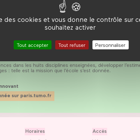
’école de la création numérique
 Forum des images, TUMO Paris, l’école de la création numériq
ise des cookies et vous donne le contrôle sur 
ose son programme d’apprentissage personnalisé hors temps s
souhaitez activer
1200 jeunes viennent chaque semaine après le collège ou le
per leurs compétences dans 8 domaines créatifs du numérique 
n, design graphique, modélisation 3D, et programmation.
Tout accepter
Tout refuser
Personnaliser
t des cursus innovants dans une démarche d’inclusion et de mi
rance.
es dans les huits disciplines enseignées, développer l’estime
es : telle est la mission que l’école s’est donnée.
innovant
année sur paris.tumo.fr
Horaires
Accès