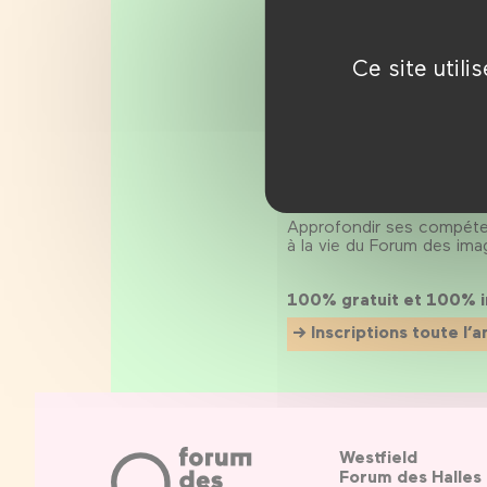
TUMO Paris, l
Créée en 2018 au sein du
Ce site util
pour les 12-18 ans, prop
Dans un espace moderne, 
façon ludique et dévelop
jeu vidéo, musique, dessi
L’école offre actuellemen
jeunes de toute l’Île-de-F
Approfondir ses compétenc
à la vie du Forum des imag
100% gratuit et 100% 
Inscriptions toute l’
Westfield
Forum des Halles