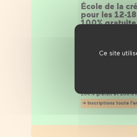
École de la cr
pour les 12-18
100% gratuite
Depuis septembre 2018, l
numérique gratuite pour
Ce site util
TUMO Paris donne accès a
espace moderne, 1 200 je
ludique et développer le
vidéo, musique, dessin, d
Tout au long de l’année, 
personnalisé et des profe
alternance entre activité
100% gratuit et 100% 
Inscriptions toute l’