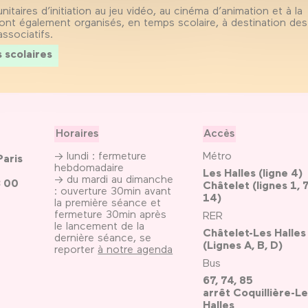
nitaires d’initiation au jeu vidéo, au cinéma d’animation et à la
t également organisés, en temps scolaire, à destination des 
ssociatifs.
s scolaires
Horaires
Accès
→ lundi : fermeture
Métro
Paris
hebdomadaire
Les Halles (ligne 4)
→ du mardi au dimanche
3 00
Châtelet (lignes 1, 7
: ouverture 30min avant
14)
la première séance et
fermeture 30min après
RER
le lancement de la
Châtelet-Les Halles
dernière séance, se
(Lignes A, B, D)
reporter
à notre agenda
Bus
67, 74, 85
arrêt Coquillière-Le
Halles