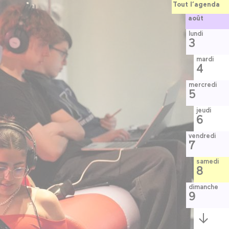
Tout l’agenda
août
lundi
3
mardi
4
mercredi
5
jeudi
6
vendredi
7
samedi
8
dimanche
9
Semaine
suivante