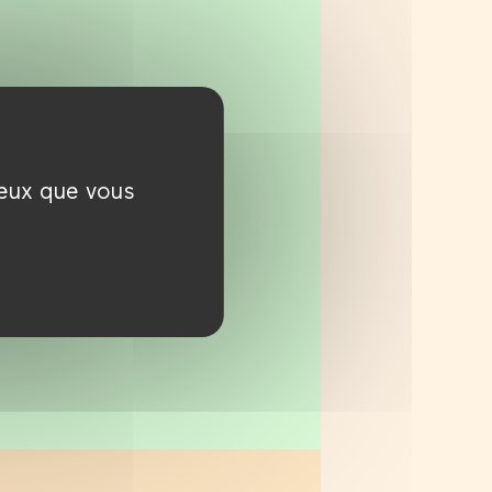
e création
ceux que vous
ique. Dans un
pprendre de façon
a, animation, jeu
un parcours
proposer une