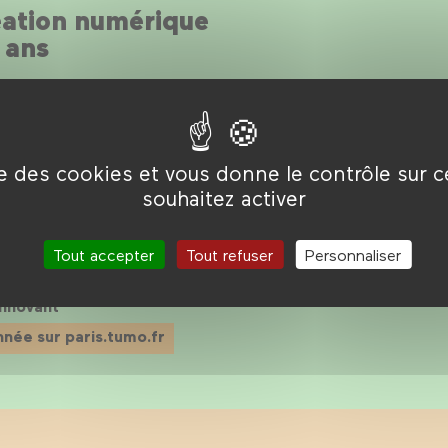
éation numérique
 ans
e Forum des images a ouvert TUMO Paris, la première
école d
 les 12-18 ans !
ise des cookies et vous donne le contrôle sur 
ux différentes technologies créatives de l’image et du numér
unes viennent chaque semaine après le collège ou le lycée a
souhaitez activer
urs compétences dans 8 domaines créatifs du numérique : ciném
esign graphique, modélisation 3D, et programmation.
des animateur·rices spécialisé·es les accompagnent à travers 
Tout accepter
Tout refuser
Personnaliser
ssionnel·les reconnu·es interviennent lors d’ateliers, afin de 
s créatives et technologiques.
innovant
année sur paris.tumo.fr