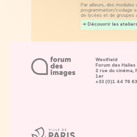
Par ailleurs, des modules u
programmation/codage son
de lycées et de groupes a
Découvrir les atelier
Westfield
Forum des Halles
2 rue du cinéma, 
1er
+33 (0)1 44 76 6
Ville
de