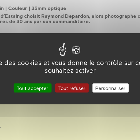
n |
Couleur |
35mm optique
rd d’Estaing choisit Raymond Depardon, alors photographe
 près de 30 ans par son commanditaire.
ise des cookies et vous donne le contrôle sur 
souhaitez activer
n 2020-
Tout accepter
Tout refuser
Personnaliser
1