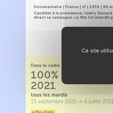
Documentaire |
France |
vf |
1974 |
90 mi
Candidat à la présidence, Valéry Gisca
direct sa campagne. Le film fut interdit
Ce site util
Dans le cadre de
100% doc saiso
2021
tous les mardis
15 septembre 2020 →
6 juillet 202
Plus d'info