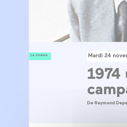
Mardi 24 nov
Le cinéma
1974 
camp
De Raymond Dep