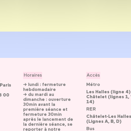
Horaires
Accès
s
→ lundi : fermeture
Métro
Paris
hebdomadaire
Les Halles (ligne 4)
→ du mardi au
3 00
Châtelet (lignes 1, 
dimanche : ouverture
14)
30min avant la
RER
première séance et
fermeture 30min
Châtelet-Les Halle
après le lancement de
(Lignes A, B, D)
la dernière séance, se
Bus
reporter
à notre