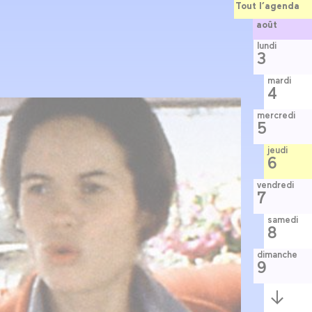
Tout l’agenda
août
lundi
3
mardi
4
mercredi
5
jeudi
6
vendredi
7
samedi
8
dimanche
9
Semaine
suivante