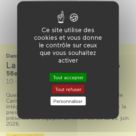
Ce site utilise des
cookies et vous donne
le contrôle sur ceux
que vous souhaitez
Dans le cadre de
activer
La Quinzaine en salle 2026
58e édition, au Forum des images.
Tout accepter
10 → 21 juin 2026
Tout refuser
Quelques jours après la clôture du Festival de
Cannes, découvrez sur nos écrans la reprise
Personnaliser
intégrale de la 58e édition de la sélection de la
prestigieuse Quinzaine des Cinéastes, en
présence des équipes de films. Du 10 au 21 juin
2026.