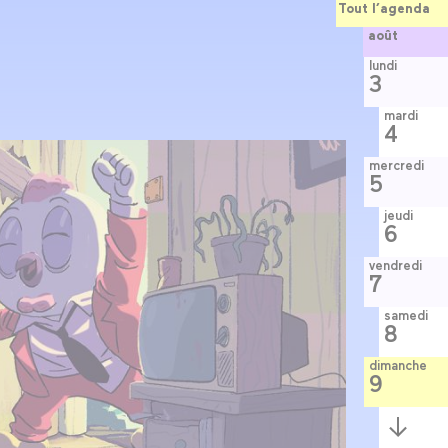
Tout l’agenda
août
lundi
3
mardi
4
mercredi
5
jeudi
6
vendredi
7
samedi
8
dimanche
9
Semaine
suivante