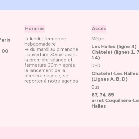
Horaires
Accès
→ lundi : fermeture
Métro
Paris
hebdomadaire
Les Halles (ligne 4)
→ du mardi au dimanche
3 00
Châtelet (lignes 1, 7
: ouverture 30min avant
14)
la première séance et
fermeture 30min après
RER
le lancement de la
Châtelet-Les Halles
dernière séance, se
(Lignes A, B, D)
reporter
à notre agenda
Bus
67, 74, 85
arrêt Coquillière-Le
Halles