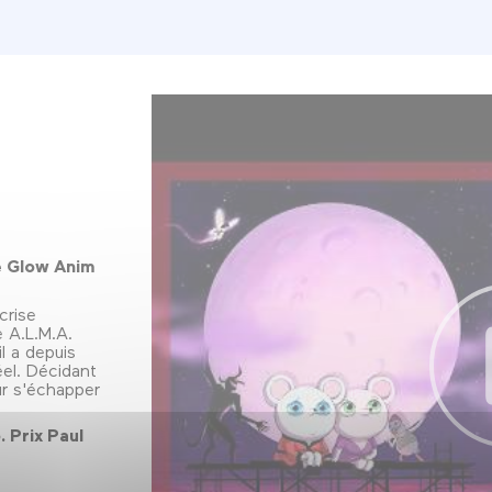
e Glow Anim
crise
se A.L.M.A.
l a depuis
el. Décidant
our s'échapper
. Prix Paul