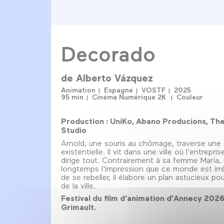
Decorado
de
Alberto Vázquez
Animation
Espagne
VOSTF
2025
95 min
Cinéma Numérique 2K
Couleur
Production : UniKo, Abano Producions, Th
Studio
Arnold, une souris au chômage, traverse une 
existentielle. Il vit dans une ville où l'entrepri
dirige tout. Contrairement à sa femme María, i
longtemps l'impression que ce monde est irré
de se rebeller, il élabore un plan astucieux p
de la ville.
Festival du film d’animation d'Annecy 2026
Grimault.