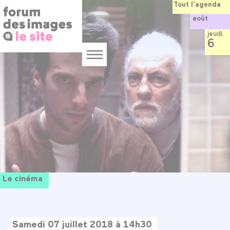
Panneau de gestion des cookies
Aller
Tout l’agenda
au
août
contenu
principal
jeudi
6
Menu
Le cinéma
Samedi 07 juillet 2018 à 14h30