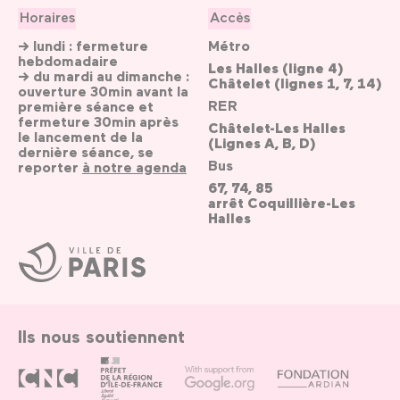
Horaires
Accès
→ lundi : fermeture
Métro
hebdomadaire
Les Halles (ligne 4)
→ du mardi au dimanche :
Châtelet (lignes 1, 7, 14)
ouverture 30min avant la
RER
première séance et
fermeture 30min après
Châtelet-Les Halles
le lancement de la
(Lignes A, B, D)
dernière séance, se
Bus
reporter
à notre agenda
67, 74, 85
arrêt Coquillière-Les
Halles
Ville
de
Paris
Ils nous soutiennent