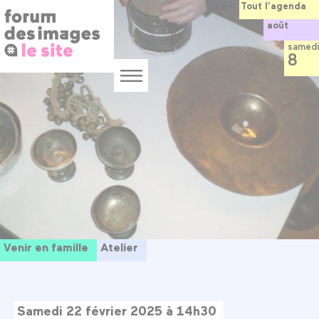
Panneau de gestion des cookies
Aller
Tout l’agenda
au
août
contenu
principal
samedi
8
Menu
Venir en famille
Atelier
Samedi 22 février 2025 à 14h30