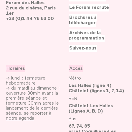
Forum des Halles
Le Forum recrute
2 rue du cinéma, Paris
1er
Brochures à
+33 (0)1 44 76 63 00
télécharger
Archives de la
programmation
Suivez-nous
Horaires
Accès
→ lundi : fermeture
Métro
hebdomadaire
Les Halles (ligne 4)
→ du mardi au dimanche :
Châtelet (lignes 1, 7, 14)
ouverture 30min avant la
première séance et
RER
fermeture 30min après le
Châtelet-Les Halles
lancement de la dernière
(Lignes A, B, D)
séance, se reporter
à
notre agenda
Bus
67, 74, 85
arrêt Coquillière-Les