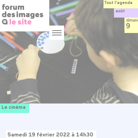
Panneau de gestion des cookies
Aller
Tout l’agenda
au
août
contenu
principal
diman
9
Menu
Le cinéma
Samedi 19 février 2022 à 14h30