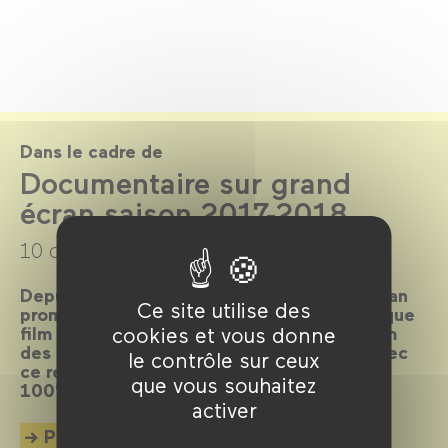
Dans le cadre de
Documentaire sur grand
écran saison 2017-2018
10 octobre 2017 →
12 juin 2018
Depuis 27 ans, Documentaire sur grand écran
Ce site utilise des
promeut le documentaire en salle, en tant que
cookies et vous donne
film à part entière. L’association et le Forum
des images poursuivent leur partenariat avec
le contrôle sur ceux
ce rendez-vous mensuel, dans le cadre de
que vous souhaitez
100% doc.
activer
Plus d'info