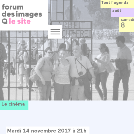
Panneau de gestion des cookies
Aller
Tout l’agenda
au
août
contenu
principal
samedi
8
Menu
Le cinéma
Mardi 14 novembre 2017 à 21h