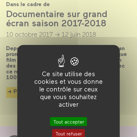
Dans le cadre de
Documentaire sur grand
écran saison 2017-2018
10 octobre 2017 →
12 juin 2018
Depuis 27 ans, Documentaire sur grand écran
promeut le documentaire en salle, en tant que
film à part entière. L’association et le Forum
des images poursuivent leur partenariat avec
ce rendez-vous mensuel, dans le cadre de
Ce site utilise des
100% doc.
cookies et vous donne
le contrôle sur ceux
Plus d'info
que vous souhaitez
activer
Tout accepter
Tout refuser