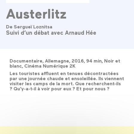
Austerlitz
De Sergueï Loznitsa
Suivi d’un débat avec Arnaud Hée
Documentaire, Allemagne, 2016, 94 min, Noir et
blanc, Cinéma Numérique 2K
Les touristes affluent en tenues décontractées
par une journée chaude et ensoleillée. Ils viennent
visiter les camps de la mort. Que recherchent-ils
? Qu’y-a-t-il à voir pour eux ? Et pour nous ?