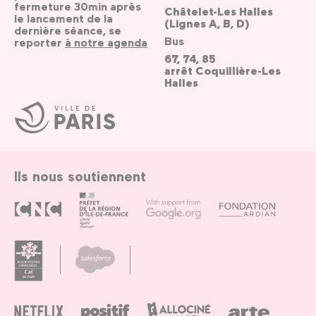
fermeture 30min après
Châtelet-Les Halles
le lancement de la
(Lignes A, B, D)
dernière séance, se
Bus
reporter
à notre agenda
67, 74, 85
arrêt Coquillière-Les
Halles
Ville
de
Paris
Ils nous soutiennent