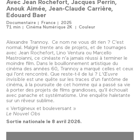
Avec
Jean Rochefort
Jacques Perrin
Anouk Aimée
Jean-Claude Carrière
Edouard Baer
Documentaire
France
2025
71 min
Cinéma Numérique 2K
Couleur
Alexandre Trannoy. Ce nom ne vous dit rien ? C'est
normal. Malgré trente ans de projets, et de tournages
avec Jean Rochefort, Lino Ventura ou Marcello
Mastroianni, ce cinéaste n’a jamais réussi à terminer le
moindre film. Dans le bouillonnement artistique du
cinéma des années 60, Trannoy a marqué celles et ceux
qui l’ont rencontré. Que reste-t-il de lui ?
L'Œuvre
invisible
est une quête sur les traces d’un fantôme de
cinéma, à la poursuite de cet homme qui a passé sa vie
à porter des projets de films grandioses, qu’il échouait
avec panache et systématisme. Une enquête haletante
sur un rêveur sublime.
« Vertigineux et bouleversant »
Le Nouvel Obs
Sortie nationale le 8 avril 2026.