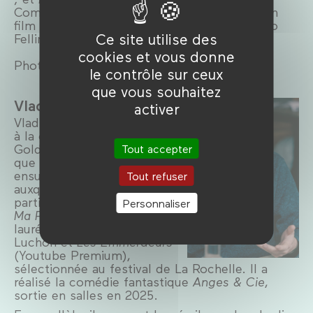
Comédie-Française, pour laquelle il réalise un
film d’après le scénario inachevé de Federico
Ce site utilise des
Fellini du même nom.
cookies et vous donne
Photo © A. Perlstein
le contrôle sur ceux
que vous souhaitez
Vladimir Rodionov
activer
Vladimir Rodionov a participé
à la création du studio
Golden Moustache en tant
Tout accepter
que directeur artistique. Il a
ensuite créé deux séries
Tout refuser
auxquelles Avril Tembouret a
participé en tant qu’auteur :
Personnaliser
Ma Pire Angoisse
(Canal+),
lauréate du festival de
Luchon et
Les Emmerdeurs
(Youtube Premium),
sélectionnée au festival de La Rochelle. Il a
réalisé la comédie fantastique
Anges & Cie
,
sortie en salles en 2025.