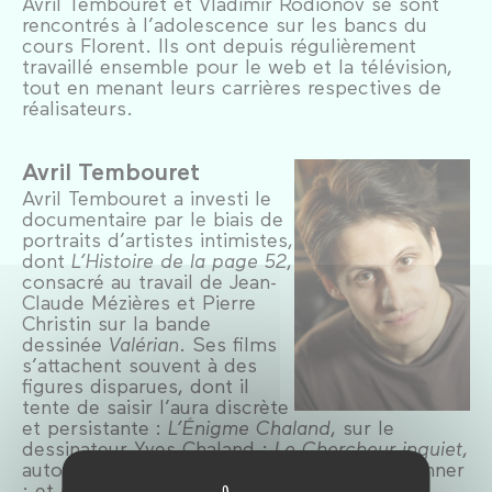
Avril Tembouret et Vladimir Rodionov se sont
rencontrés à l’adolescence sur les bancs du
cours Florent. Ils ont depuis régulièrement
travaillé ensemble pour le web et la télévision,
tout en menant leurs carrières respectives de
réalisateurs.
Avril Tembouret
Avril Tembouret a investi le
documentaire par le biais de
portraits d’artistes intimistes,
dont
L’Histoire de la page 52
,
consacré au travail de Jean-
Claude Mézières et Pierre
Christin sur la bande
dessinée
Valérian
. Ses films
s’attachent souvent à des
figures disparues, dont il
tente de saisir l’aura discrète
et persistante :
L’Énigme Chaland
, sur le
dessinateur Yves Chaland ;
Le Chercheur inquiet
,
autour de la figure du comédien Charles Denner
; et
Le Voyage de Mastorna
, pièce pour la