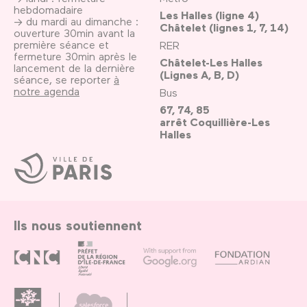
hebdomadaire
Les Halles (ligne 4)
→ du mardi au dimanche :
Châtelet (lignes 1, 7, 14)
ouverture 30min avant la
première séance et
RER
fermeture 30min après le
Châtelet-Les Halles
lancement de la dernière
(Lignes A, B, D)
séance, se reporter
à
notre agenda
Bus
67, 74, 85
arrêt Coquillière-Les
Halles
Ville
de
Paris
Ils nous soutiennent