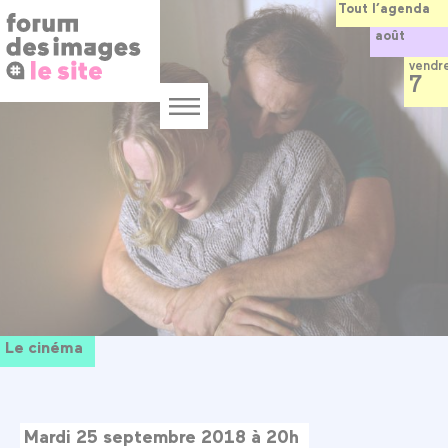
Panneau de gestion des cookies
Aller
Tout l’agenda
au
août
contenu
principal
vendr
7
Menu
Le cinéma
Mardi 25 septembre 2018 à 20h