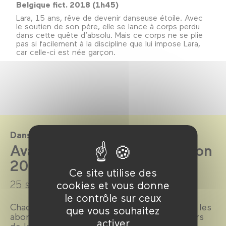
Belgique fict. 2018 (1h45)
Lara, 15 ans, rêve de devenir danseuse étoile. Avec
le soutien de son père, elle se lance à corps perdu
dans cette quête d’absolu. Mais ce corps ne se plie
pas si facilement à la discipline que lui impose Lara,
car celle-ci est née garçon.
Dans le cadre de
Avant-première Positif saison
2018-2019
Ce site utilise des
25 septembre 2018 →
9 juillet 2019
cookies et vous donne
le contrôle sur ceux
Chaque mois, une belle avant-première pour les
que vous souhaitez
abonnés du Forum des images et les lecteurs
activer
de la revue de cinéma Positif.