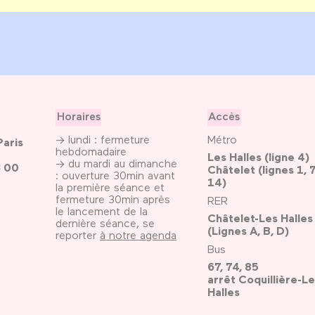
Horaires
Accès
→ lundi : fermeture
Métro
Paris
hebdomadaire
Les Halles (ligne 4)
→ du mardi au dimanche
3 00
Châtelet (lignes 1, 7
: ouverture 30min avant
14)
la première séance et
fermeture 30min après
RER
le lancement de la
Châtelet-Les Halles
dernière séance, se
(Lignes A, B, D)
reporter
à notre agenda
Bus
67, 74, 85
arrêt Coquillière-Le
Halles