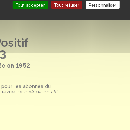
Tout accepter
Tout refuser
Personnaliser
ositif
23
ée en 1952
3
 pour les abonnés du
la revue de cinéma
Positif
.