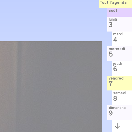
Tout l’agenda
août
lundi
3
mardi
4
mercredi
5
jeudi
6
vendredi
7
samedi
8
dimanche
9
Semaine
suivante