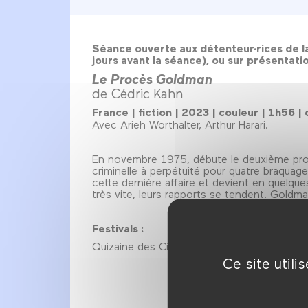
Séance ouverte aux détenteur·rices de la
jours avant la séance), ou sur présentatio
Le Procès Goldman
de Cédric Kahn
France | fiction | 2023 | couleur | 1h56
Avec Arieh Worthalter, Arthur Harari.
En novembre 1975, débute le deuxième proc
criminelle à perpétuité pour quatre braqua
cette dernière affaire et devient en quelqu
très vite, leurs rapports se tendent. Goldman
Festivals :
Quizaine des Cinéastes 2023, film d'ouvertu
Ce site util