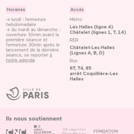
Horaires
Accès
→ lundi : fermeture
Métro
hebdomadaire
Les Halles (ligne 4)
→ du mardi au dimanche :
Châtelet (lignes 1, 7, 14)
ouverture 30min avant la
première séance et
RER
fermeture 30min après le
Châtelet-Les Halles
lancement de la dernière
(Lignes A, B, D)
séance, se reporter
à
notre agenda
Bus
67, 74, 85
arrêt Coquillière-Les
Halles
Ville
de
Paris
Ils nous soutiennent