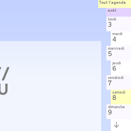
Tout l’agenda
août
lundi
3
mardi
4
mercredi
5
jeudi
//
6
vendredi
7
U
samedi
8
dimanche
9
Semaine
suivante