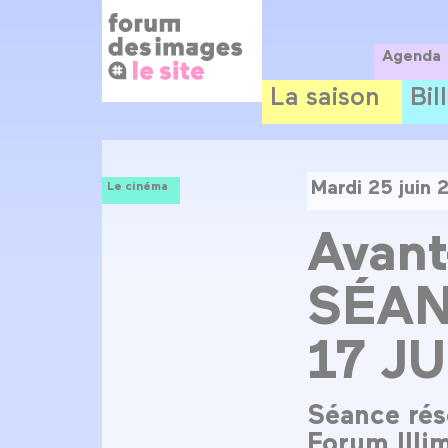
Panneau de gestion des cookies
Aller
au
contenu
Agenda
principal
La saison
Bil
Mardi 25 juin 
Le cinéma
Avant
SÉAN
17 JU
Séance rés
Forum Illim