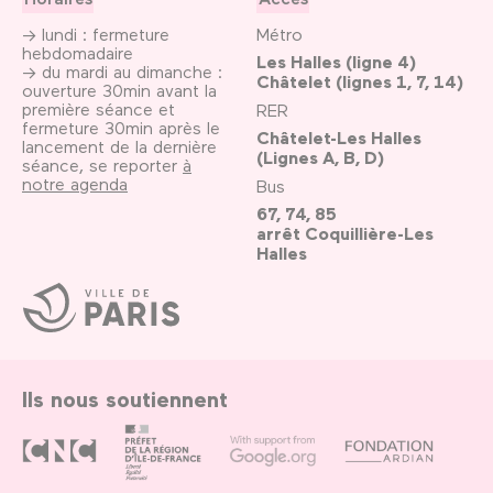
→ lundi : fermeture
Métro
hebdomadaire
Les Halles (ligne 4)
→ du mardi au dimanche :
Châtelet (lignes 1, 7, 14)
ouverture 30min avant la
première séance et
RER
fermeture 30min après le
Châtelet-Les Halles
lancement de la dernière
(Lignes A, B, D)
séance, se reporter
à
notre agenda
Bus
67, 74, 85
arrêt Coquillière-Les
Halles
Ville
de
Paris
Ils nous soutiennent