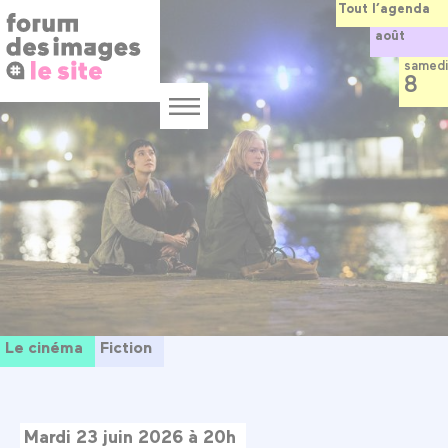
Panneau de gestion des cookies
Aller
Tout l’agenda
au
août
contenu
principal
samedi
8
Menu
Le cinéma
Fiction
Mardi 23 juin 2026 à 20h