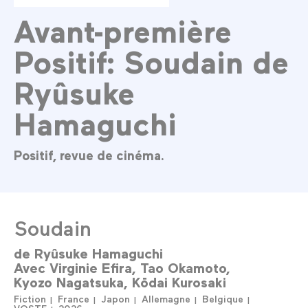
Avant-première
Positif: Soudain de
Ryûsuke
Hamaguchi
Positif, revue de cinéma.
Soudain
de
Ryûsuke Hamaguchi
Avec
Virginie Efira
Tao Okamoto
Kyozo Nagatsuka
Kōdai Kurosaki
Fiction
France
Japon
Allemagne
Belgique