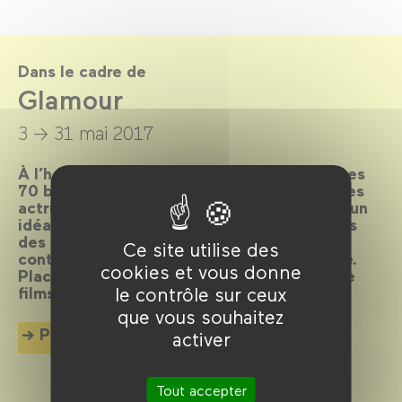
Dans le cadre de
Glamour
3 → 31 mai 2017
À l’heure où le Festival de Cannes souffle ses
70 bougies, le Forum des images célèbre ces
actrices et acteurs qui sont l’incarnation d’un
idéal esthétique : les stars hollywoodiennes
des années 30 à 50 et les icônes
Ce site utilise des
contemporaines qui entretiennent le mythe.
cookies et vous donne
Place au glamour à travers une sélection de
le contrôle sur ceux
films, forcément sublimes !
que vous souhaitez
Plus d'info
activer
Tout accepter