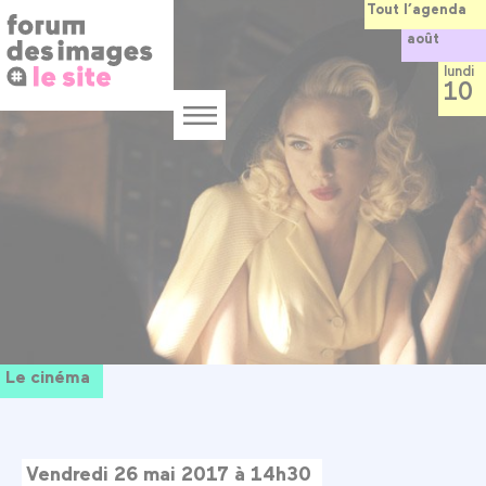
Panneau de gestion des cookies
Aller
Tout l’agenda
au
août
contenu
principal
lundi
10
Menu
Le cinéma
Vendredi 26 mai 2017 à 14h30