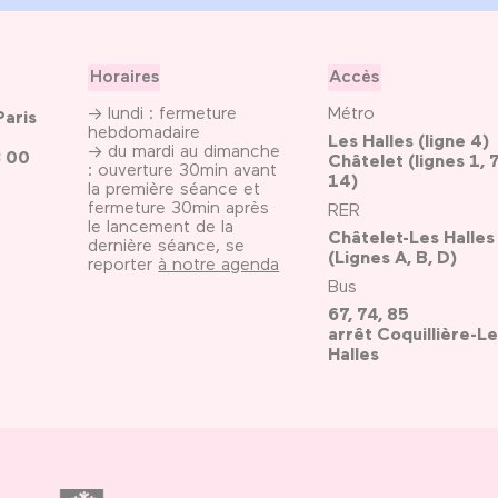
Horaires
Accès
→ lundi : fermeture
Métro
Paris
hebdomadaire
Les Halles (ligne 4)
→ du mardi au dimanche
3 00
Châtelet (lignes 1, 7
: ouverture 30min avant
14)
la première séance et
fermeture 30min après
RER
le lancement de la
Châtelet-Les Halles
dernière séance, se
(Lignes A, B, D)
reporter
à notre agenda
Bus
67, 74, 85
arrêt Coquillière-Le
Halles