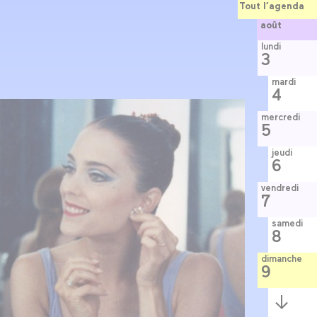
Tout l’agenda
août
lundi
3
mardi
4
mercredi
5
jeudi
6
vendredi
7
samedi
8
dimanche
9
Semaine
suivante