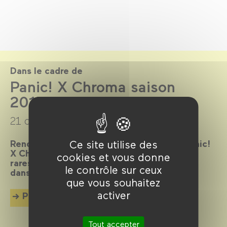
Dans le cadre de
Panic! X Chroma saison
2017-2018
21 octobre 2017 →
23 juin 2018
Ce site utilise des
Rendez-vous dédié au cinéma de genre, Panic!
X Chroma propose chaque mois des perles
cookies et vous donne
rares, des films décalés, gores ou délirants
le contrôle sur ceux
dans une ambiance festive…
que vous souhaitez
activer
Plus d'info
Tout accepter