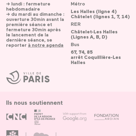
→ lundi : fermeture
Métro
hebdomadaire
Les Halles (ligne 4)
→ du mardi au dimanche :
Châtelet (lignes 1, 7, 14)
ouverture 30min avant la
RER
première séance et
fermeture 30min après
Châtelet-Les Halles
le lancement de la
(Lignes A, B, D)
dernière séance, se
Bus
reporter
à notre agenda
67, 74, 85
arrêt Coquillière-Les
Halles
Ville
de
Paris
Ils nous soutiennent