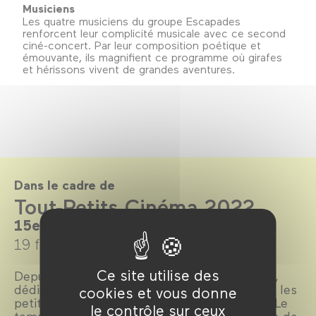
Musiciens
Les quatre musiciens du groupe Escapades
renforcent leur complicité musicale avec ce second
ciné-concert. Par leur composition poétique et
émouvante, ils magnifient ce programme où girafes
et hérissons vivent de grandes aventures.
Dans le cadre de
Tout-Petits Cinéma 2022
15e édition - Du 19 février au 6 mars
19 février →
6 mars 2022
Ce site utilise des
Depuis 15 ans, le festival
Tout-Petits Cinéma
,
dédié aux enfants de 18 mois à 4 ans, réunit les
cookies et vous donne
petit·es et grand·es curieux·ses de cinéma. Le
le contrôle sur ceux
temps de trois week-ends et deux mercredis de