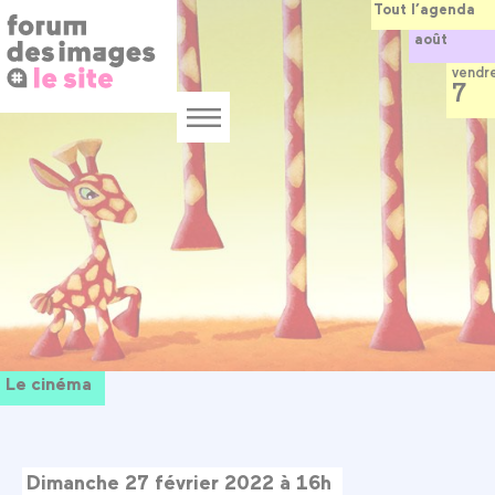
Panneau de gestion des cookies
Aller
Tout l’agenda
au
août
contenu
principal
vendr
7
Menu
Le cinéma
Dimanche 27 février 2022 à 16h