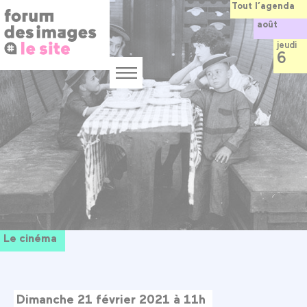
Panneau de gestion des cookies
Aller
Tout l’agenda
au
août
contenu
principal
jeudi
6
Menu
Le cinéma
Dimanche 21 février 2021 à 11h