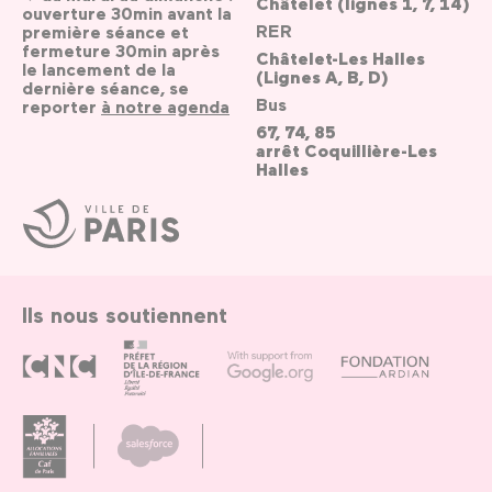
Châtelet (lignes 1, 7, 14)
ouverture 30min avant la
RER
première séance et
fermeture 30min après
Châtelet-Les Halles
le lancement de la
(Lignes A, B, D)
dernière séance, se
Bus
reporter
à notre agenda
67, 74, 85
arrêt Coquillière-Les
Halles
Ville
de
Paris
Ils nous soutiennent