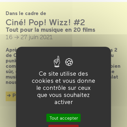
Dans le cadre de
Ciné! Pop! Wizz! #2
Tout pour la musique en 20 films
16 → 27 juin 2021
Après deux annulations, le voilà enfin, l’opus 2
de Ciné! Pop! Wizz!, avec une exploration du
punk au cinéma et un hommage au grand
compositeur de musique Michel Magne. Et bien
sûr, carte blanche à des invité·es de la scène
Ce site utilise des
musicale, Rebeka Warrior et Bertrand Burgalat
cookies et vous donne
nous font l’honneur de leur participation !
le contrôle sur ceux
que vous souhaitez
Plus d'info
activer
Tout accepter