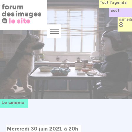
Panneau de gestion des cookies
Aller
Tout l’agenda
au
août
contenu
principal
samedi
8
Menu
Le cinéma
Mercredi 30 juin 2021 à 20h