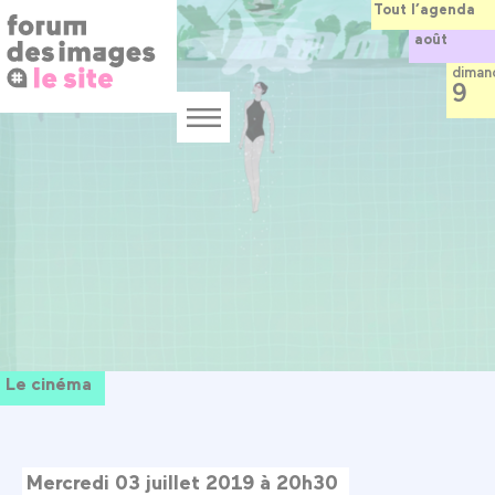
Panneau de gestion des cookies
Aller
Tout l’agenda
au
août
contenu
principal
diman
9
Menu
Le cinéma
Mercredi 03 juillet 2019 à 20h30