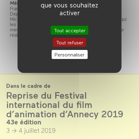
Mémorable
de Bruno Collet
que vous souhaitez
France, 2019, couleur, 12 min.
activer
Depuis peu, Louis, artiste peintre, et sa femme
Michelle vivent d'étranges événements. L'univers qui
les entoure semble en mutation. Lentement, les
meubles, les objets, des personnes perdent de leur
Tout accepter
réalisme. Ils se déstructurent, parfois se délitent.
Tout refuser
Personnaliser
Dans le cadre de
Reprise du Festival
international du film
d’animation d’Annecy 2019
43e édition
3 → 4 juillet 2019