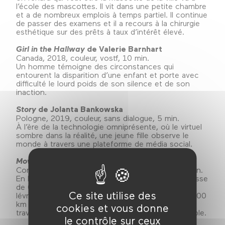
l’école des mascottes. Il vit dans une petite chambre
et a de nombreux emplois à temps partiel. Il continue
de passer des examens et il a recours à la chirurgie
esthétique sur des prêts à taux d’intérêt élevé.
Girl in the Hallway
de Valerie Barnhart
Canada, 2018, couleur, vostf, 10 min.
Un homme témoigne des circonstances qui
entourent la disparition d’une enfant et porte avec
difficulté le lourd poids de son silence et de son
inaction.
Story
de Jolanta Bankowska
Pologne, 2019, couleur, sans dialogue, 5 min.
À l’ère de la technologie omniprésente, où le virtuel
sombre dans la réalité, une jeune fille observe le
monde à travers une plateforme de média social.
Movements
de Dahee Jeong
Corée du Sud, 2019, couleur, sans dialogue, 10 min.
En l'espace de 10 minutes, le baobab africain pousse
de 0,008 mm, le chien le plus rapide du monde, le
Ce site utilise des
lévrier, peut courir 12 km, et la Terre parcourt 18 000
km autour du soleil. Nous marchons, voyons,
cookies et vous donne
travaillons, courons et nous arrêtons tous ensemble.
le contrôle sur ceux