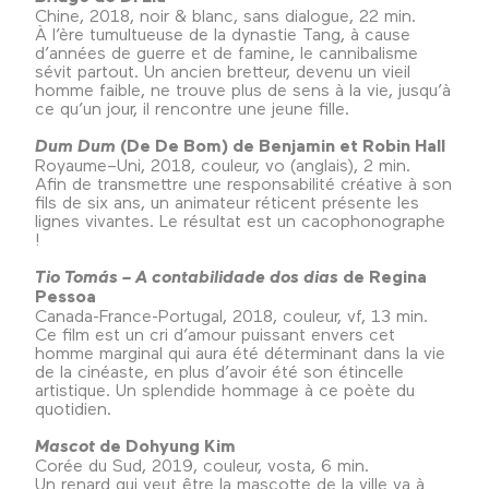
Chine, 2018, noir & blanc, sans dialogue, 22 min.
À l’ère tumultueuse de la dynastie Tang, à cause
d’années de guerre et de famine, le cannibalisme
sévit partout. Un ancien bretteur, devenu un vieil
homme faible, ne trouve plus de sens à la vie, jusqu’à
ce qu’un jour, il rencontre une jeune fille.
Dum Dum
(De De Bom) de Benjamin et Robin Hall
Royaume–Uni, 2018, couleur, vo (anglais), 2 min.
Afin de transmettre une responsabilité créative à son
fils de six ans, un animateur réticent présente les
lignes vivantes. Le résultat est un cacophonographe
!
Tio Tomás – A contabilidade dos dias
de Regina
Pessoa
Canada-France-Portugal, 2018, couleur, vf, 13 min.
Ce film est un cri d’amour puissant envers cet
homme marginal qui aura été déterminant dans la vie
de la cinéaste, en plus d’avoir été son étincelle
artistique. Un splendide hommage à ce poète du
quotidien.
Mascot
de Dohyung Kim
Corée du Sud, 2019, couleur, vosta, 6 min.
Un renard qui veut être la mascotte de la ville va à