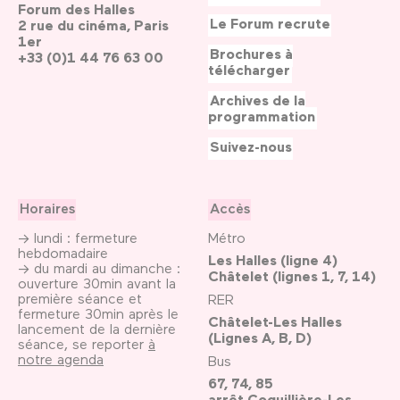
Forum des Halles
Le Forum recrute
2 rue du cinéma, Paris
1er
Brochures à
+33 (0)1 44 76 63 00
télécharger
Archives de la
programmation
Suivez-nous
Horaires
Accès
→ lundi : fermeture
Métro
hebdomadaire
Les Halles (ligne 4)
→ du mardi au dimanche :
Châtelet (lignes 1, 7, 14)
ouverture 30min avant la
première séance et
RER
fermeture 30min après le
Châtelet-Les Halles
lancement de la dernière
(Lignes A, B, D)
séance, se reporter
à
notre agenda
Bus
67, 74, 85
arrêt Coquillière-Les