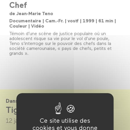
Chef
de Jean-Marie Teno
Documentaire | Cam.-Fr. | vostf | 1999 | 61 min |
Couleur | Vidéo
Témoin d’une scène de justice populaire où un
adolescent risque sa vie pour le vol d’une poule,
Teno s’interroge sur le pouvoir des chefs dans la
société camerounaise, « pays de chefs, petits et
grands ».
Dans le cadre de
Tigritudes
Ce site utilise des
12 janvier →
27 février 2022
cookies et vous donne