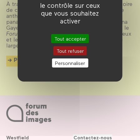
À travers 126 films, 40 pays et 66 ans d’histoire
le contrôle sur ceux
de cinéma,
Tigritudes
1956-2021 dessine une
que vous souhaitez
anthologie subjective et chronologique
activer
panafricaine. Conçu par les réalisatrices Dyana
Gaye et Valérie Osouf, en collaboration avec le
Forum des images
, ce cycle parcourt les enjeux
Tout accepter
et les formes d’une cinématographie encore
largement méconnue.
Tout refuser
Plus d'info
Personnaliser
Westfield
Contactez-nous