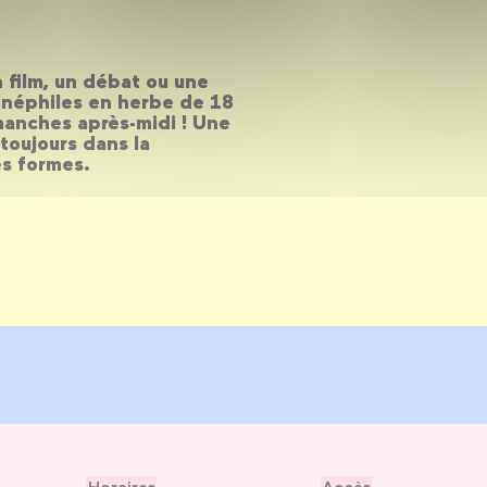
 film, un débat ou une
cinéphiles en herbe de 18
imanches après-midi ! Une
toujours dans la
s formes.
Horaires
Accès