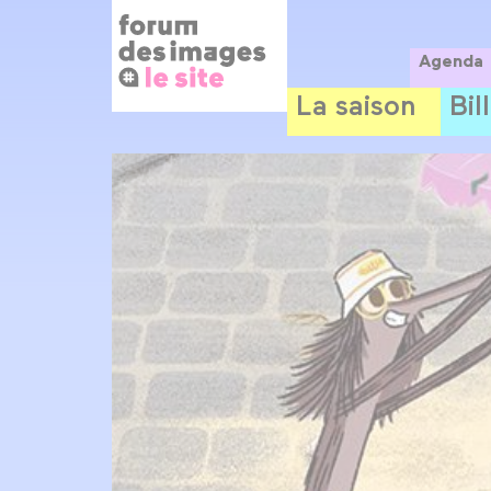
Panneau de gestion des cookies
Aller
au
contenu
Agenda
principal
La saison
Bil