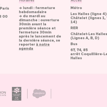
s
→ lundi : fermeture
Métro
Paris
hebdomadaire
Les Halles (ligne 4)
→ du mardi au
3 00
Châtelet (lignes 1, 
dimanche : ouverture
14)
30min avant la
RER
première séance et
fermeture 30min
Châtelet-Les Halle
après le lancement de
(Lignes A, B, D)
la dernière séance, se
Bus
reporter
à notre
agenda
67, 74, 85
arrêt Coquillière-L
Halles