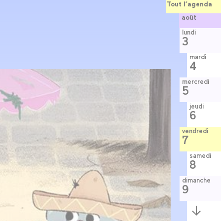
Tout l’agenda
août
lundi
3
mardi
4
mercredi
5
jeudi
6
vendredi
7
samedi
8
dimanche
9
Semaine
suivante