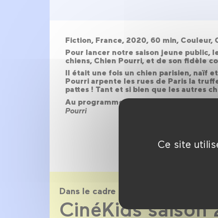
Fiction, France, 2020, 60 min, Couleur
Pour lancer notre saison jeune public, l
chiens, Chien Pourri, et de son fidèle 
Il était une fois un chien parisien, naï
Pourri arpente les rues de Paris la truf
pattes ! Tant et si bien que les autres 
Au programme
Chien Pourri et ses amis
,
Pourri
Ce site util
Dans le cadre de
CinéKids saison