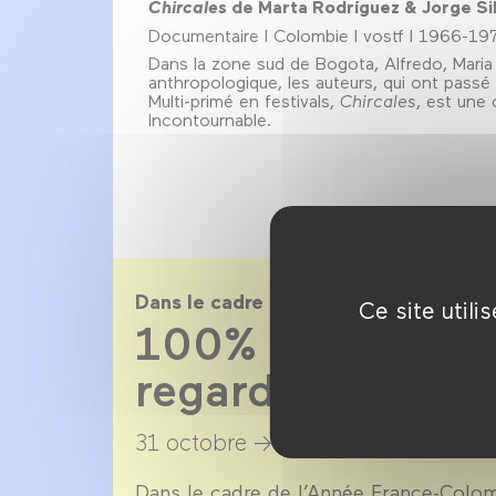
Chircales
de Marta Rodríguez & Jorge Si
Documentaire l Colombie l vostf l 1966-19
Dans la zone sud de Bogota, Alfredo, Maria 
anthropologique, les auteurs, qui ont passé
Multi-primé en festivals,
Chircales
, est une 
Incontournable.
Dans le cadre de
Ce site util
100% doc Colom
regards féminins
31 octobre →
7 novembre 2017
Dans le cadre de l’Année France-Colom