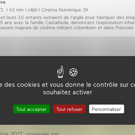
lva
71 l 43 min l n&bl l Cinéma Numérique 2K
et leurs 10 enfants extraient de l’argile pour fabriquer des br
 5 ans avec la famille Castañeda, dénoncent l’exploitation inhu
oeuvre majeure du cinéma militant colombien et dans l’histoire
ise des cookies et vous donne le contrôle sur 
bie :
souhaitez activer
Tout accepter
Tout refuser
Personnaliser
bie 2017, organisée par