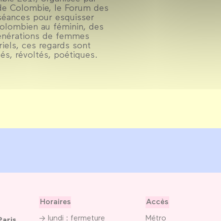
 de Colombie, le Forum des
éances pour esquisser
olombien au féminin, des
énérations de femmes
riels, ces regards sont
gés, révoltés, poétiques.
Horaires
Accès
→ lundi : fermeture
Métro
Paris