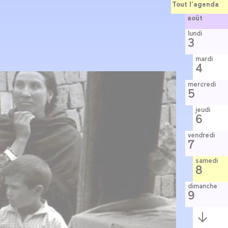
Tout l’agenda
août
lundi
3
mardi
4
mercredi
5
jeudi
6
vendredi
7
samedi
8
dimanche
9
Semaine
suivante