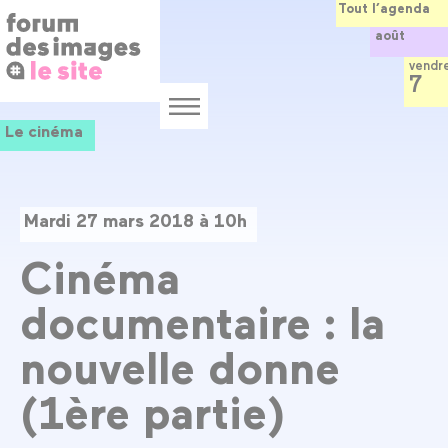
Panneau de gestion des cookies
Aller
Tout l’agenda
au
août
contenu
principal
vendr
7
Menu
Le cinéma
Mardi 27 mars 2018 à 10h
Cinéma
documentaire : la
nouvelle donne
(1ère partie)