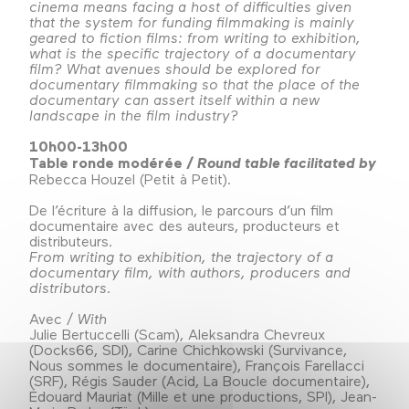
cinema means facing a host of difficulties given
that the system for funding filmmaking is mainly
geared to fiction films: from writing to exhibition,
what is the specific trajectory of a documentary
film? What avenues should be explored for
documentary filmmaking so that the place of the
documentary can assert itself within a new
landscape in the film industry?
10h00-13h00
Table ronde modérée /
Round table facilitated by
Rebecca Houzel (Petit à Petit).
De l’écriture à la diffusion, le parcours d’un film
documentaire avec des auteurs, producteurs et
distributeurs.
From writing to exhibition, the trajectory of a
documentary film, with authors, producers and
distributors.
Avec /
With
Julie Bertuccelli (Scam), Aleksandra Chevreux
(Docks66, SDI), Carine Chichkowski (Survivance,
Nous sommes le documentaire), François Farellacci
(SRF), Régis Sauder (Acid, La Boucle documentaire),
Édouard Mauriat (Mille et une productions, SPI), Jean-