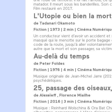
matador. Il meurt sous les banderilles. Son 
Film restauré en 2017.
L'Utopie ou bien la mort
de Tadanari Okamoto
Fiction | 1973 | 2 min | Cinéma Numériq
Un conducteur vient d’avoir un accident et s
masqué qui le menotte sur le porte bagage d
code de la route, jusqu’à aller volontairem
autre que la mort et son passager, sa victim
Au-delà du temps
de Peter Foldes
Fiction | 1976 | 4 min | Cinéma Numériq
Musique originale de Jean-Michel Jarre (201
psychédéliques.
25, passage des oiseaux,
de Alexeïeff , Florence Miailhe
Fiction | 2016 | 3 min | Cinéma Numériq
Musique : Reinhard Wolschina & Ora Bat Chai
silhouettes, personnages à têtes d’oiseau