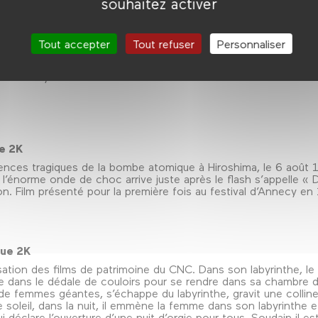
souhaitez activer
ue 2K
isation des films de patrimoine du CNC. Les murs de la ville ave
 maréchaussée, consciente de son rôle, a dépêché deux limiers j
Tout accepter
Tout refuser
Personnaliser
 Il détourne l’attention d’un dogue zélé à l’aide d’un os factice
che dans les cheminées le fait se jouer des policiers. L’orage 
st foudroyé.
ue 2K
ces tragiques de la bombe atomique à Hiroshima, le 6 août 19
et l’énorme onde de choc arrive juste après le flash s’appelle «
. Film présenté pour la première fois au festival d’Annecy en
que 2K
isation des films de patrimoine du CNC. Dans son labyrinthe, le 
ule dans le dédale de couloirs pour se rendre dans sa chambre
de femmes géantes, s’échappe du labyrinthe, gravit une colline 
soleil, dans la nuit, il emmène la femme dans son labyrinthe et
qui déclare l’ouverture d’une nuit d’orgie pour tous. Soudain il es