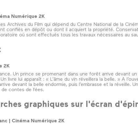
 Cinéma Numérique 2K
 des Archives du Film qui dépend du Centre National de la Ciné
sont confiés en dépôt ou dont il acquiert la propriété. Conserva
laboratoire où sont effectués tous les travaux nécessaires au 
t
ue 2K
France. Un prince se promenant dans une forêt arrive devant un c
 livre lui apparaît : « L’âme du vin réveillera la belle. » A l’ouv
rrive devant la belle endormie, puis l’embrasse et la réveille. U
s de contes de fées.
rches graphiques sur l'écran d'épi
 blanc | Cinéma Numérique 2K