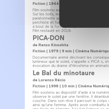
Fiction | 1944 | 9 min | Cinéma Numériq
Film soutenu au dispositif d’aide à la numér
Sur les toits, les chiens sont de garde. La
paratonnerre que gardait un chiot affectueux.
perchiste et funambule. Son jeu de cache-ca
à bout de la force publique mais le voleur e
Film restauré en 2019.
PICA-DON
de Renzo Kinoshita
Fiction | 1979 | 9 min | Cinéma Numériq
Documentaire animé décrivant les conséquen
lumineux que le soleil, s’appelle « PICA », 
évocation du drame d’Hiroshima en animation
Le Bal du minotaure
de Lorenzo Récio
Fiction | 1998 | 10 min | Cinéma Numéri
Film soutenu au dispositif d’aide à la numér
observe le soleil par une fenêtre. Il déamb
couche. Dans son rêve il parcourt le corps 
ainsi qu’une femme. Après avoir combattu le 
une foule de témoins. Il lui fait l’amour, ce 