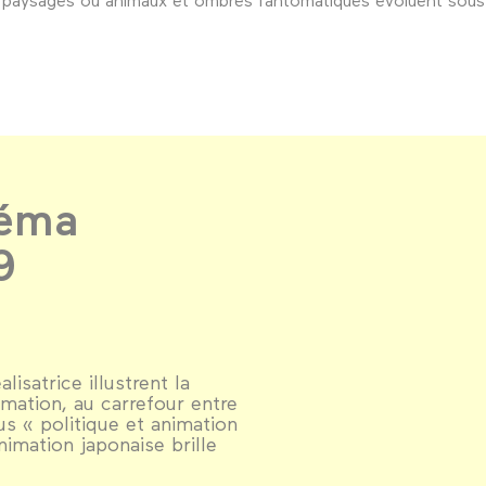
néma
9
lisatrice illustrent la
imation, au carrefour entre
cus « politique et animation
animation japonaise brille