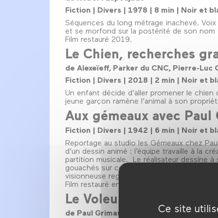
Fiction | Divers | 1978 | 8 min | Noir et
Séquences du long métrage inachevé. Voix e
et se morfond sur la postérité de son no
Film restauré 2019.
Le Chien, recherches gra
de Alexeïeff, Parker du CNC, Pierre-Luc 
Fiction | Divers | 2018 | 2 min | Noir et
Un enfant décide d’aller promener le chien d
jeune garçon ramène l’animal à son propriéta
Aux gémeaux avec Paul 
Fiction | Divers | 1942 | 6 min | Noir et
Reportage au studio les Gémeaux chez Paul 
d’un dessin animé : l’équipe travaille à la c
partition musicale. Le réalisateur dessine 
gouachés sur celluloid, superposition des fe
visionneuse regarde les images de « L’Epouv
Film restauré en 2019.
Le Voleur de paratonner
Ce site util
de Paul Grimault