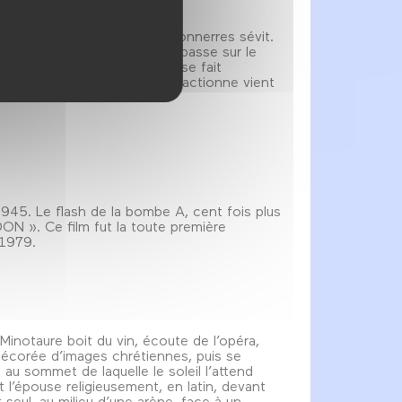
rtissent : un voleur de paratonnerres sévit.
umeaux. Le voleur fait main basse sur le
 animé. Pour se déplacer, il se fait
éclate. Un contrepoids qu’il actionne vient
45. Le flash de la bombe A, cent fois plus
 DON ». Ce film fut la toute première
 1979.
Minotaure boit du vin, écoute de l’opéra,
 décorée d’images chrétiennes, puis se
au sommet de laquelle le soleil l’attend
 l’épouse religieusement, en latin, devant
t seul, au milieu d’une arène, face à un