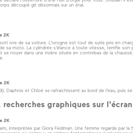
corps découpé git désormais sur un étal.
ue 2K
ort ivre de sa voiture. L’ivrogne est tout de suite pris en cha
e sa moto. La cylindrée s’élance à toute vitesse, terrifie so
ent se noyer dans une rivière située en contrebas de la chauss
e.
ue 2K
9). Daphnis et Chloé se rafraichissent au bord de l’eau, puis s
 recherches graphiques sur l'écran
ue 2K
m, interprétée par Giora Feidman. Une femme regarde par la fe
x, paysages où animaux et ombres fantomatiques évoluent sous