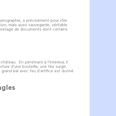
matographie, a précisément pour rôle
tion, mais aussi sauvegarde, véritable
sauvetage de documents dont certains
hâteau. En pénétrant à l’intérieur, il
erture d’une bouteille, une fée surgit.
n grand bal avec feu d’artifice est donné
ngles