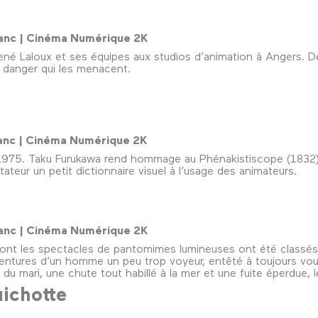
 blanc | Cinéma Numérique 2K
René Laloux et ses équipes aux studios d’animation à Angers. 
u danger qui les menacent.
 blanc | Cinéma Numérique 2K
en 1975. Taku Furukawa rend hommage au Phénakistiscope (1832)
ateur un petit dictionnaire visuel à l’usage des animateurs.
 blanc | Cinéma Numérique 2K
ont les spectacles de pantomimes lumineuses ont été classés
tures d’un homme un peu trop voyeur, entêté à toujours vouloi
 du mari, une chute tout habillé à la mer et une fuite éperdue, 
ichotte