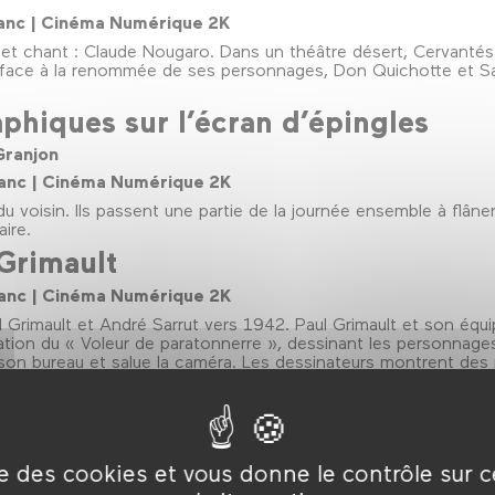
 blanc | Cinéma Numérique 2K
t chant : Claude Nougaro. Dans un théâtre désert, Cervantés 
m face à la renommée de ses personnages, Don Quichotte et 
phiques sur l’écran d’épingles
Granjon
 blanc | Cinéma Numérique 2K
u voisin. Ils passent une partie de la journée ensemble à flâner
ire.
Grimault
 blanc | Cinéma Numérique 2K
Grimault et André Sarrut vers 1942. Paul Grimault et son équi
réation du « Voleur de paratonnerre », dessinant les personnages
à son bureau et salue la caméra. Les dessinateurs montrent de
uilles dessinées et annotées afin de créer le mouvement, les ma
antail ».
res
ise des cookies et vous donne le contrôle sur 