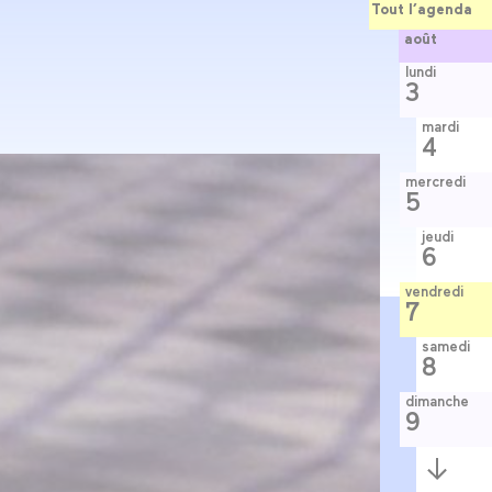
Tout l’agenda
août
lundi
3
mardi
4
mercredi
5
jeudi
6
vendredi
7
samedi
8
dimanche
9
Semaine
suivante