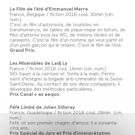
Le Film de l'été
d'Emmanuel Marre
France, Belgique / fiction 2016 coul. 30min (cin.
num.)
C'est un film d'autoroute, de touristes en
transhumance, de tables de pique-nique en béton, de
files d'attente pour les WC, de melons tièdes et de
carwashs. C'est le film d'un homme qui veut partir et
d'un petit garçon qui le retient. C'est le film de l’été.
Grand Prix.
Les Misérables
de Ladj Ly
France / fiction 2016 coul. 16min (cin. num.)
SIG-Sauer à la ceinture et Tonfa à la main, Pento
vient d'intégrer la brigade anti-criminalité de la Seine-
Saint-Denis. Au contact de ses deux coéquipiers, il
développe des méthodes particulières.
Prix Canal + ex aequo.
Féfé Limbé
de Julien Silloray
France, Guadeloupe / fiction 2016 coul. 28min (cin.
num.)
Féfé vit son premier chagrin d'amour. Il a soixante-
cinq ans.
Prix Spécial du Jury et Prix d’interprétation