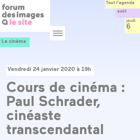
Panneau de gestion des cookies
Aller
Tout l’agenda
au
août
contenu
principal
jeudi
6
Menu
Le cinéma
Vendredi 24 janvier 2020 à 19h
Cours de cinéma :
Paul Schrader,
cinéaste
transcendantal