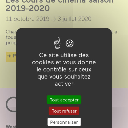
2019-2020
11 octobre 2019 →
3 juillet 2020
Chaque vendredi, un cours de cinéma ouvert à
tous analyse un sujet en lien avec les
programmes du Forum des images.
Ce site utilise des
Plus d'info
cookies et vous donne
le contrôle sur ceux
que vous souhaitez
activer
Tout accepter
Tout refuser
Personnaliser
Westfield
Contactez-nous