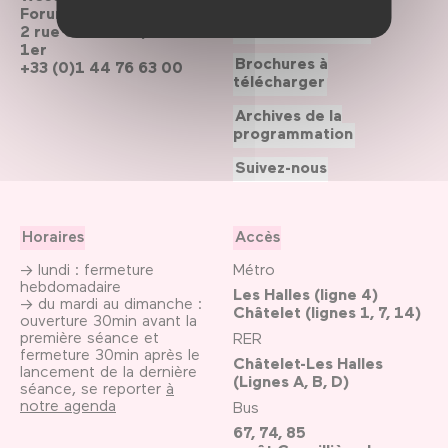
Forum des Halles
Le Forum recrute
2 rue du cinéma, Paris
1er
Brochures à
+33 (0)1 44 76 63 00
télécharger
Archives de la
programmation
Suivez-nous
Horaires
Accès
→ lundi : fermeture
Métro
hebdomadaire
Les Halles (ligne 4)
→ du mardi au dimanche :
Châtelet (lignes 1, 7, 14)
ouverture 30min avant la
première séance et
RER
fermeture 30min après le
Châtelet-Les Halles
lancement de la dernière
(Lignes A, B, D)
séance, se reporter
à
notre agenda
Bus
67, 74, 85