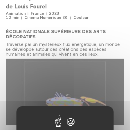
de
Louis Fourel
Animation
France
2023
10 min
Cinéma Numérique 2K
Couleur
ÉCOLE NATIONALE SUPÉRIEURE DES ARTS
DÉCORATIFS
Traversé par un mystérieux flux énergétique, un monde
se développe autour des créations des espèces
humaines et animales qui vivent en ces lieux.