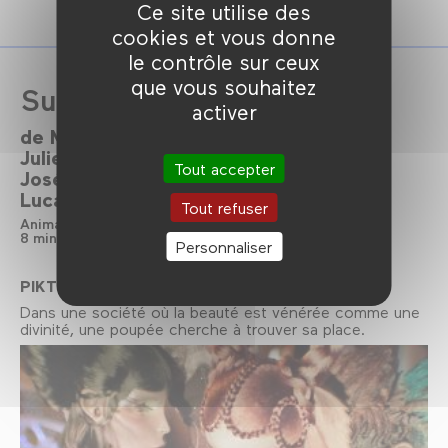
Ce site utilise des
cookies et vous donne
le contrôle sur ceux
que vous souhaitez
Sublime
activer
de
Marie Heribel
Candice Yernaux
Juliette Buysschaert
Camille Leroy
Tout accepter
Joséphine Vendeville
Martin Laurent
Lucas Foutrier
Tout refuser
Animation
France
2024
8 min
Cinéma Numérique 2K
Couleur
Personnaliser
PIKTURA
Dans une société où la beauté est vénérée comme une
divinité, une poupée cherche à trouver sa place.