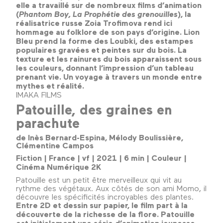
elle a travaillé sur de nombreux films d’animation
(
Phantom Boy, La Prophétie des grenouilles
), la
réalisatrice russe Zoia Trofimova rend ici
hommage au folklore de son pays d’origine. Lion
Bleu prend la forme des Loubki, des estampes
populaires gravées et peintes sur du bois. La
texture et les rainures du bois apparaissent sous
les couleurs, donnant l’impression d’un tableau
prenant vie. Un voyage à travers un monde entre
mythes et réalité.
IMAKA FILMS
Patouille, des graines en
parachute
de Inès Bernard-Espina, Mélody Boulissière,
Clémentine Campos
Fiction | France | vf | 2021 | 6 min | Couleur |
Cinéma Numérique 2K
Patouille est un petit être merveilleux qui vit au
rythme des végétaux. Aux côtés de son ami Momo, il
découvre les spécificités incroyables des plantes.
Entre 2D et dessin sur papier, le film part à la
découverte de la richesse de la flore. Patouille
est initialement une série d’animation jeunesse.