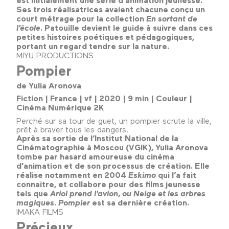
Ses trois réalisatrices avaient chacune conçu un
court métrage pour la collection
En sortant de
l’école
. Patouille devient le guide à suivre dans ces
petites histoires poétiques et pédagogiques,
portant un regard tendre sur la nature.
MIYU PRODUCTIONS
Pompier
de Yulia Aronova
Fiction | France | vf | 2020 | 9 min | Couleur |
Cinéma Numérique 2K
Perché sur sa tour de guet, un pompier scrute la ville,
prêt à braver tous les dangers.
Après sa sortie de l’Institut National de la
Cinématographie à Moscou (VGIK), Yulia Aronova
tombe par hasard amoureuse du cinéma
d’animation et de son processus de création. Elle
réalise notamment en 2004
Eskimo
qui l’a fait
connaitre, et collabore pour des films jeunesse
tels que
Ariol
prend l’avion
,
ou Neige et les arbres
magiques
.
Pompier
est sa dernière création.
IMAKA FILMS
Précieux