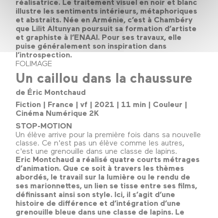
réalisatrice. Le traitement visuel en noir et blanc
illustre les sentiments intérieurs, métaphoriques
et abstraits. Née en Arménie, c’est à Chambéry
que Lilit Altunyan poursuit sa formation d’artiste
et graphiste à l’ENAAI. Pour ses travaux, elle
puise généralement son inspiration dans
l’introspection.
FOLIMAGE
Un caillou dans la chaussure
de Éric Montchaud
Fiction | France | vf | 2021 | 11 min | Couleur |
Cinéma Numérique 2K
STOP-MOTION
Un élève arrive pour la première fois dans sa nouvelle
classe. Ce n'est pas un élève comme les autres,
c'est une grenouille dans une classe de lapins.
Eric Montchaud a réalisé quatre courts métrages
d’animation. Que ce soit à travers les thèmes
abordés, le travail sur la lumière ou le rendu de
ses marionnettes, un lien se tisse entre ses films,
définissant ainsi son style. Ici, il s’agit d’une
histoire de différence et d’intégration d’une
grenouille bleue dans une classe de lapins. Le