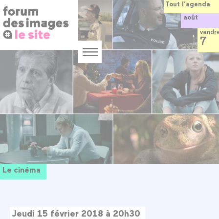
Panneau de gestion des cookies
Aller
Tout l’agenda
au
août
contenu
principal
vendr
7
Menu
Le cinéma
Jeudi 15 février 2018 à 20h30