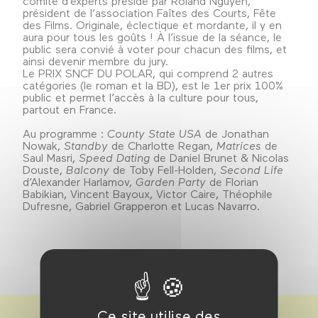
comité d’experts présidé par Roland Nguyen,
président de l’association Faîtes des Courts, Fête
des Films. Originale, éclectique et mordante, il y en
aura pour tous les goûts ! À l’issue de la séance, le
public sera convié à voter pour chacun des films, et
ainsi devenir membre du jury.
Le PRIX SNCF DU POLAR, qui comprend 2 autres
catégories (le roman et la BD), est le 1er prix 100%
public et permet l’accès à la culture pour tous,
partout en France.
Au programme :
County State USA
de Jonathan
Nowak,
Standby
de Charlotte Regan,
Matrices
de
Saul Masri,
Speed Dating
de Daniel Brunet & Nicolas
Douste,
Balcony
de Toby Fell-Holden,
Second Life
d’Alexander Harlamov,
Garden Party
de Florian
Babikian, Vincent Bayoux, Victor Caire, Théophile
Dufresne, Gabriel Grapperon et Lucas Navarro.
Ce site utilise des