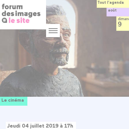
Panneau de gestion des cookies
Aller
Tout l’agenda
au
août
contenu
principal
diman
9
Menu
Le cinéma
Jeudi 04 juillet 2019 à 17h