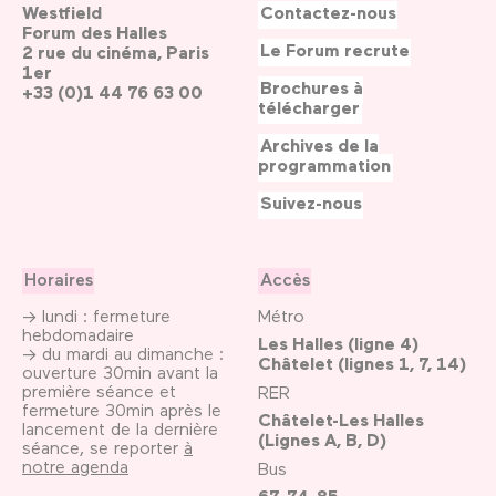
Westfield
Contactez-nous
Forum des Halles
Le Forum recrute
2 rue du cinéma, Paris
1er
Brochures à
+33 (0)1 44 76 63 00
télécharger
Archives de la
programmation
Suivez-nous
Horaires
Accès
→ lundi : fermeture
Métro
hebdomadaire
Les Halles (ligne 4)
→ du mardi au dimanche :
Châtelet (lignes 1, 7, 14)
ouverture 30min avant la
première séance et
RER
fermeture 30min après le
Châtelet-Les Halles
lancement de la dernière
(Lignes A, B, D)
séance, se reporter
à
notre agenda
Bus