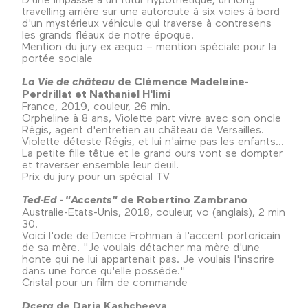
travelling arrière sur une autoroute à six voies à bord
d'un mystérieux véhicule qui traverse à contresens
les grands fléaux de notre époque.
Mention du jury ex æquo – mention spéciale pour la
portée sociale
La Vie de château
de Clémence Madeleine-
Perdrillat et Nathaniel H'limi
France, 2019, couleur, 26 min.
Orpheline à 8 ans, Violette part vivre avec son oncle
Régis, agent d'entretien au château de Versailles.
Violette déteste Régis, et lui n'aime pas les enfants...
La petite fille têtue et le grand ours vont se dompter
et traverser ensemble leur deuil.
Prix du jury pour un spécial TV
Ted-Ed - "Accents"
de Robertino Zambrano
Australie-Etats-Unis, 2018, couleur, vo (anglais), 2 min
30.
Voici l'ode de Denice Frohman à l'accent portoricain
de sa mère. "Je voulais détacher ma mère d'une
honte qui ne lui appartenait pas. Je voulais l'inscrire
dans une force qu'elle possède."
Cristal pour un film de commande
Dcera
de Daria Kashcheeva