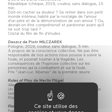
République tchèque, 2019, couleur, sans dialogue, 15
min.
Doit-on cacher sa douleur ? Se retirer dans son petit
monde intérieur, habité par la nostalgie de l'amour
d'un père et de la démonstration de son amour ? Ou,
devrait-on être compréhensif et pardonner avant qu'il
ne soit trop tard ?
Cristal du film de fin d'études
Deszcz
de Piotr MILCZAREK
Pologne, 2019, couleur, sans dialogue, 5 min.
À propos de la conscience collective. Ne pas être
responsable de nos actions nous pousse à suivre la
foule, et pourrait tourner à la tragédie. Les
conséquences de l'hypnose collective sur les
personnes qui la combattent et sur la foule.
Prix "Jean-Luc Xiberras" de la première œuvre
Rules of Play
de Merlin Flügel
Allemagne, 2018, couleur, sans dialogue, 7 min 30.
Un groupe de personnages fatigués se réunit sur un
terrain de jeu la nuit pour un ultime tournoi.
Prix du jury du film de fin d’études
Ce site utilise des
Flow
de Adriaan Lokman
France-Pays-Bas, 2019, couleur, sans dialogue, 14