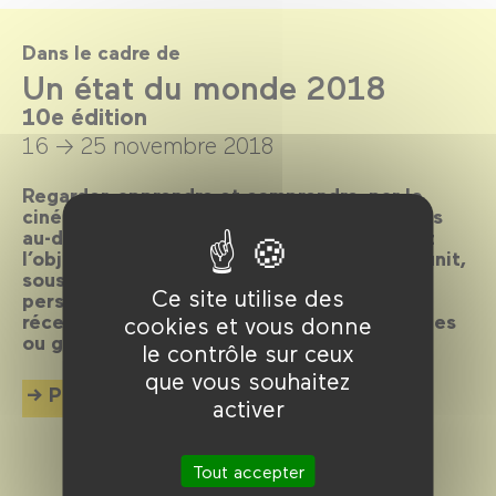
Dans le cadre de
Un état du monde 2018
10e édition
16 → 25 novembre 2018
Regarder, apprendre et comprendre, par le
cinéma de fiction, ce que vivent les hommes
au-delà de notre périmètre habituel, tel est
l’objet du festival Un état du monde qui réunit,
sous le regard croisé de cinéastes et de
Ce site utilise des
personnalités du monde entier, des films
récents sur des questions politiques, sociales
cookies et vous donne
ou géopolitiques.
le contrôle sur ceux
que vous souhaitez
Plus d'info
activer
Tout accepter