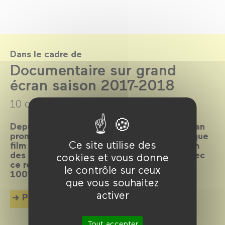
Dans le cadre de
Documentaire sur grand
écran saison 2017-2018
10 octobre 2017 →
12 juin 2018
Depuis 27 ans, Documentaire sur grand écran
promeut le documentaire en salle, en tant que
Ce site utilise des
film à part entière. L’association et le Forum
des images poursuivent leur partenariat avec
cookies et vous donne
ce rendez-vous mensuel, dans le cadre de
le contrôle sur ceux
100% doc.
que vous souhaitez
activer
Plus d'info
Tout accepter