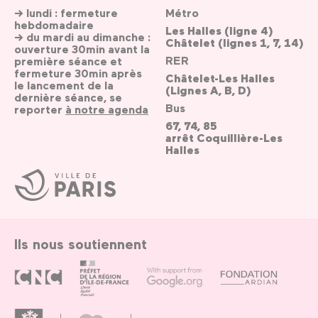
→ lundi : fermeture
Métro
hebdomadaire
Les Halles (ligne 4)
→ du mardi au dimanche :
Châtelet (lignes 1, 7, 14)
ouverture 30min avant la
RER
première séance et
fermeture 30min après
Châtelet-Les Halles
le lancement de la
(Lignes A, B, D)
dernière séance, se
Bus
reporter
à notre agenda
67, 74, 85
arrêt Coquillière-Les
Halles
Ville
de
Paris
Ils nous soutiennent