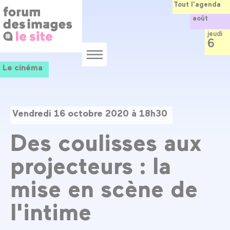
Panneau de gestion des cookies
Aller
Tout l’agenda
au
août
contenu
principal
jeudi
6
Menu
Le cinéma
Vendredi 16 octobre 2020 à 18h30
Des coulisses aux
projecteurs : la
mise en scène de
l'intime