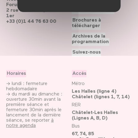
Forum des Halles
Le Forum recrute
2 rue du cinéma, Paris
1er
Brochures à
+33 (0)1 44 76 63 00
télécharger
Archives de la
programmation
Suivez-nous
Horaires
Accès
→ lundi : fermeture
Métro
hebdomadaire
Les Halles (ligne 4)
→ du mardi au dimanche :
Châtelet (lignes 1, 7, 14)
ouverture 30min avant la
première séance et
RER
fermeture 30min après le
Châtelet-Les Halles
lancement de la dernière
(Lignes A, B, D)
séance, se reporter
à
notre agenda
Bus
67, 74, 85