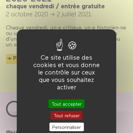
chaque vendredi / entrée gratuite
2 octobre 2020 →
2 juillet 2021
Chaque vendredi, un·e critique, un·e historien·ne
ou un·e enseignant·e en cinéma analyse, lors
d’un cours ouvert à toutes et tous, un film ou
un sujet en lien avec nos programmes.
Ce site utilise des
Plus d'info
cookies et vous donne
le contrôle sur ceux
que vous souhaitez
activer
Tout accepter
Tout refuser
Personnaliser
Westfield
Contactez-nous