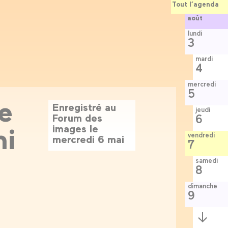
Tout l’agenda
août
lundi
3
mardi
4
mercredi
5
e
Enregistré au
jeudi
Forum des
6
ni
images le
vendredi
mercredi 6 mai
7
samedi
8
dimanche
9
Semaine
suivante