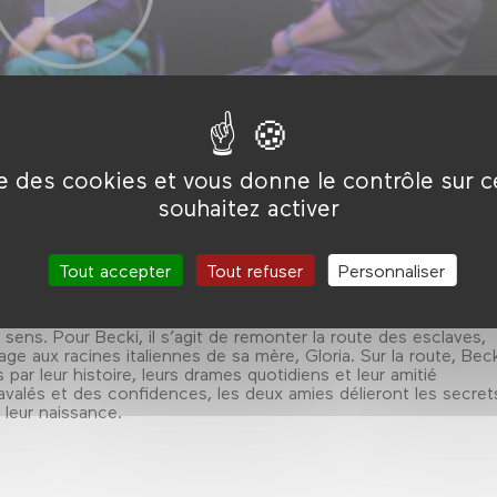
ise des cookies et vous donne le contrôle sur 
souhaitez activer
Tout accepter
Tout refuser
Personnaliser
y, deux jeunes filles traversent une Amérique en déclin, du Nor
s roulent jusqu’à Rome, en Géorgie, pâle copie de la cité antique.
ens. Pour Becki, il s’agit de remonter la route des esclaves,
 aux racines italiennes de sa mère, Gloria. Sur la route, Beck
par leur histoire, leurs drames quotidiens et leur amitié
 avalés et des confidences, les deux amies délieront les secret
 leur naissance.