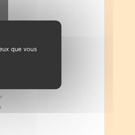
ceux que vous
d
i
s