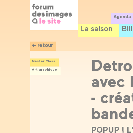
Panneau de gestion des cookies
Aller
au
contenu
Agenda
principal
La saison
Bil
← retour
Detro
Master Class
Art graphique
avec 
- créa
bande
POPUP ! L'