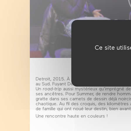
Ce site util
Detroit, 2015. À bord d’une vieille Ford Galax
au Sud. Fuyant Detroit, leur ville natale, elle
Un
road-trip
aussi mystérieux qu’imprégné de s
ses ancêtres. Pour Summer, de rendre hommage
gratte dans ses carnets de dessin déjà noircis 
chaotique. Au fil des croquis, des kilomètres
de famille qui ont noué leur destin, bien avant
Une rencontre haute en couleurs !