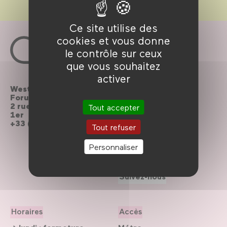
Ce site utilise des
cookies et vous donne
le contrôle sur ceux
que vous souhaitez
activer
Westfield
Contactez-nous
Forum des Halles
2 rue du cinéma, Paris
Le Forum recrute
Tout accepter
1er
+33 (0)1 44 76 63 00
Brochures à
Tout refuser
télécharger
Personnaliser
Archives de la
programmation
Suivez-nous
Horaires
Accès