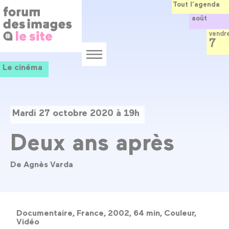
Panneau de gestion des cookies
Aller
Tout l’agenda
au
août
contenu
principal
vendr
7
Menu
Le cinéma
Mardi 27 octobre 2020 à 19h
Deux ans après
De Agnès Varda
Documentaire, France, 2002, 64 min, Couleur,
Vidéo