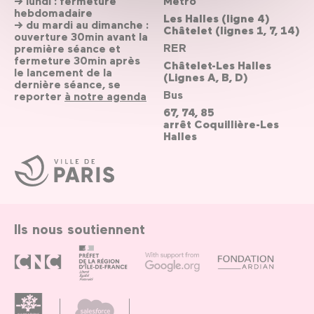
→ lundi : fermeture
Métro
hebdomadaire
Les Halles (ligne 4)
→ du mardi au dimanche :
Châtelet (lignes 1, 7, 14)
ouverture 30min avant la
RER
première séance et
fermeture 30min après
Châtelet-Les Halles
le lancement de la
(Lignes A, B, D)
dernière séance, se
Bus
reporter
à notre agenda
67, 74, 85
arrêt Coquillière-Les
Halles
Ville
de
Paris
Ils nous soutiennent