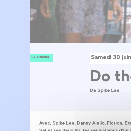
Samedi 30 jui
Le cinéma
Do th
De Spike Lee
Avec, Spike Lee, Danny Aiello, Fiction, 
Sal et ses deux fils, les seuls Blancs d’u