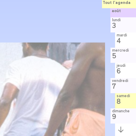
Tout l’agenda
août
lundi
3
mardi
4
mercredi
5
jeudi
6
vendredi
7
samedi
8
dimanche
9
Semaine
suivante