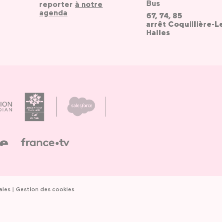
Bus
reporter
à notre
agenda
67, 74, 85
arrêt Coquillière-L
Halles
ales
Gestion des cookies