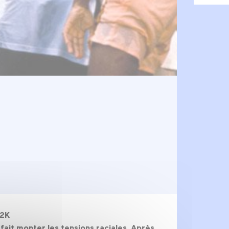
 2K
r fait monter les tensions raciales. Après