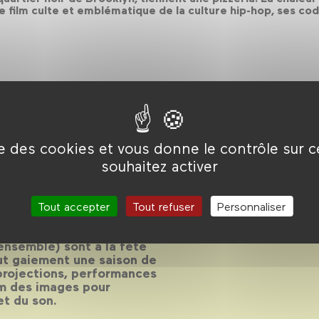
Le film culte et emblématique de la culture hip-hop, ses co
ise des cookies et vous donne le contrôle sur 
 !
souhaitez activer
Tout accepter
Tout refuser
Personnaliser
 mais aussi du cinéma !
 ensemble) sont à la fête
ut gaiement une saison de
 projections, performances
um des images pour
et du son.