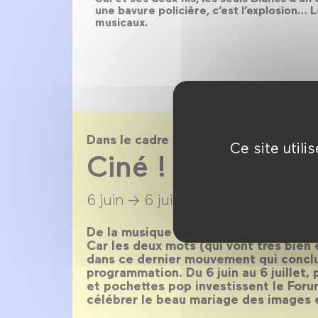
une bavure policière, c’est l’explosion… 
musicaux.
Dans le cadre de
Ce site util
Ciné ! Pop ! Wizz
6 juin →
6 juillet 2018
De la musique avant toute chose. Oui,
Car les deux mots (qui vont très bien
dans ce dernier mouvement qui concl
programmation. Du 6 juin au 6 juillet,
et pochettes pop investissent le For
célébrer le beau mariage des images 