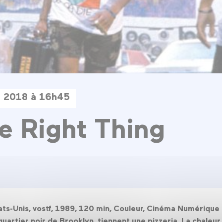
n 2018 à 16h45
e Right Thing
Etats-Unis, vostf, 1989, 120 min, Couleur, Cinéma Numérique
n quartier noir de Brooklyn, tiennent une pizzeria. La chaleu