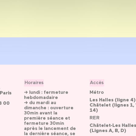
Horaires
Accès
s
→ lundi : fermeture
Métro
Paris
hebdomadaire
Les Halles (ligne 4)
→ du mardi au
3 00
Châtelet (lignes 1, 
dimanche : ouverture
14)
30min avant la
RER
première séance et
fermeture 30min
Châtelet-Les Halle
après le lancement de
(Lignes A, B, D)
la dernière séance, se