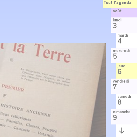
Tout l’agenda
août
lundi
3
mardi
4
mercredi
5
jeudi
6
vendredi
7
samedi
8
dimanche
9
Semaine
suivante