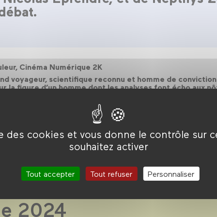
débat.
uleur, Cinéma Numérique 2K
and voyageur, scientifique reconnu et homme de convicti
ur la figure d’un homme dont les analyses font écho aux nô
ise des cookies et vous donne le contrôle sur 
souhaitez activer
Tout accepter
Tout refuser
Personnaliser
de 2024