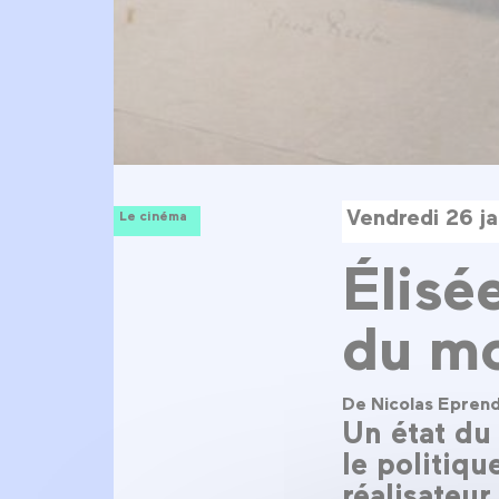
Vendredi 26 j
Le cinéma
Élisé
du m
De Nicolas Epren
Un état du
le politiq
réalisateur