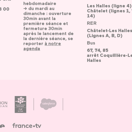
hebdomadaire
Les Halles (ligne 4)
→ du mardi au
3 00
Châtelet (lignes 1, 
dimanche : ouverture
14)
30min avant la
RER
première séance et
fermeture 30min
Châtelet-Les Halle
après le lancement de
(Lignes A, B, D)
la dernière séance, se
Bus
reporter
à notre
agenda
67, 74, 85
arrêt Coquillière-L
Halles