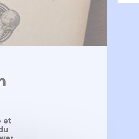
n
 et
 du
wer.