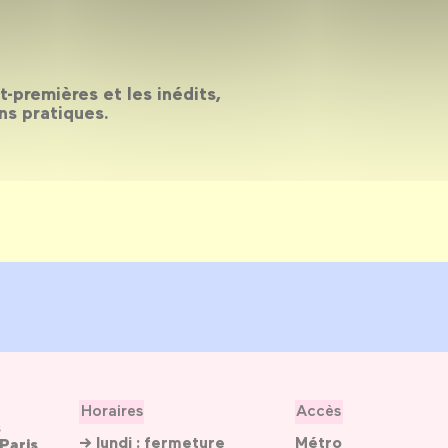
nt-premières et les inédits,
ns pratiques.
Horaires
Accès
s
→ lundi : fermeture
Métro
Paris