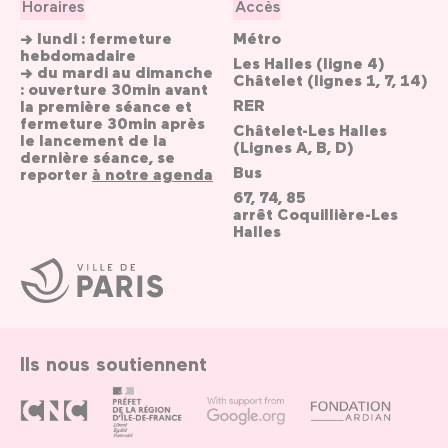
Horaires
Accès
→ lundi : fermeture
Métro
hebdomadaire
Les Halles (ligne 4)
→ du mardi au dimanche
Châtelet (lignes 1, 7, 14)
: ouverture 30min avant
RER
la première séance et
fermeture 30min après
Châtelet-Les Halles
le lancement de la
(Lignes A, B, D)
dernière séance, se
Bus
reporter
à notre agenda
67, 74, 85
arrêt Coquillière-Les
Halles
Ville
de
Paris
Ils nous soutiennent