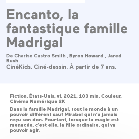
Encanto, la
fantastique famille
Madrigal
De Charise Castro Smith ,
Byron Howard ,
Jared
Bush
CinéKids. Ciné-dessin. À partir de 7 ans.
Fiction, États-Unis, vf, 2021, 103 min, Couleur,
Cinéma Numérique 2K
Dans la famille Madrigal, tout le monde à un
pouvoir différent sauf Mirabel qui n’a jamais
reçu son don. Pourtant, lorsque la magie est
menacée, c’est elle, la fille ordinaire, qui va
pouvoir agir.