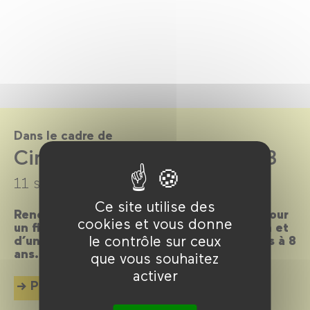
Dans le cadre de
CinéKids saison 2022-2023
11 septembre 2022 →
10 juillet 2023
Ce site utilise des
Rendez-vous les mercredis et dimanches pour
cookies et vous donne
un film suivi d’un débat ou d’une animation et
le contrôle sur ceux
d’un goûter, dédiés aux enfants de 18 mois à 8
ans.
que vous souhaitez
activer
Plus d'info