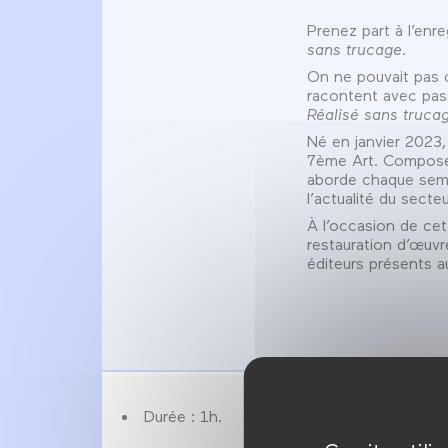
Prenez part à l’enr
sans trucage
.
On ne pouvait pas cé
racontent avec pass
Réalisé sans truca
Né en janvier 2023
7ème Art. Composée 
aborde chaque semai
l’actualité du secte
À l’occasion de ce
restauration d’œuvr
éditeurs présents a
Durée : 1h.