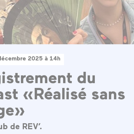
décembre 2025 à 14h
istrement du
st «Réalisé sans
ge»
ub de REV’.