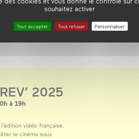
ise des cookies et vous donne le contrôle sur 
souhaitez activer
Tout accepter
Tout refuser
Personnaliser
 REV’ 2025
0h à 19h
l’édition vidéo française.
êter le cinéma sous