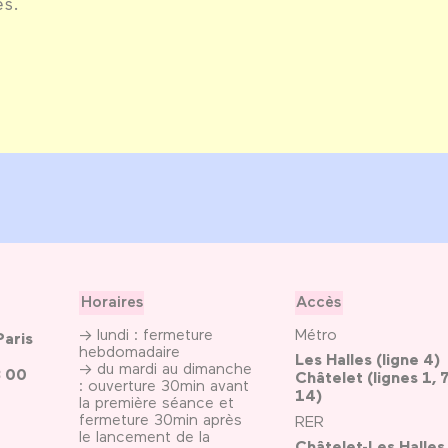
es.
Horaires
Accès
→ lundi : fermeture
Métro
Paris
hebdomadaire
Les Halles (ligne 4)
→ du mardi au dimanche
3 00
Châtelet (lignes 1, 7
: ouverture 30min avant
14)
la première séance et
fermeture 30min après
RER
le lancement de la
Châtelet-Les Halles