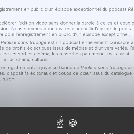
egistrement en public d’un épisode exceptionnel du podcast
Ré
lébrer l’édition vidéo sans donner la parole à celles et ceux q
ion. Nous sommes donc ravi·es d’accueillir l’équipe du podca
ge
pour l’enregistrement en public d’un épisode exceptionnel.
,
Réalisé sans trucage
est un podcast entièrement consacré a
de profils éclectiques issus de médias et d’univers variés, l’
ne les sorties cinéma, les ressorties patrimoine, mais aussi
ur et du champ culturel.
t enregistrement, la joyeuse bande de
Réalisé sans trucage
dis
es, dispositifs éditoriaux et coups de cœur issus du catalogue
u salon.
Entrée gratuite dans la limite des places
(réservation conseillée).