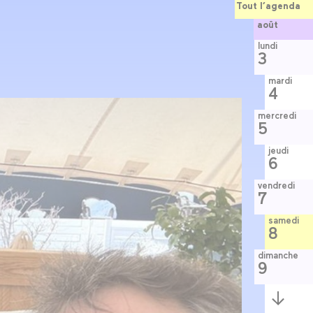
Tout l’agenda
août
lundi
3
mardi
4
mercredi
5
jeudi
6
vendredi
7
samedi
8
dimanche
9
Semaine
suivante