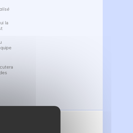
alisé
ui la
st
u
équipe
cutera
 des
 disponibles