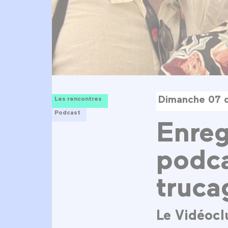
Dimanche 07 
Les rencontres
Podcast
Enreg
podca
truca
Le Vidéocl