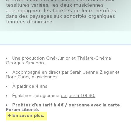
tessitures variées, les deux musiciennes
accompagnent les facéties de leurs héroïnes
dans des paysages aux sonorités organiques
teintées d’onirisme.
Une production Ciné-Junior et Théâtre-Cinéma
Georges Simenon.
Accompagné en direct par Sarah Jeanne Ziegler et
Flore Cunci, musiciennes
À partir de 4 ans.
Également programmé
ce jour à 10h30.
Profitez d'un tarif à 4€ / personne avec la carte
Forum Liberté.
En savoir plus.