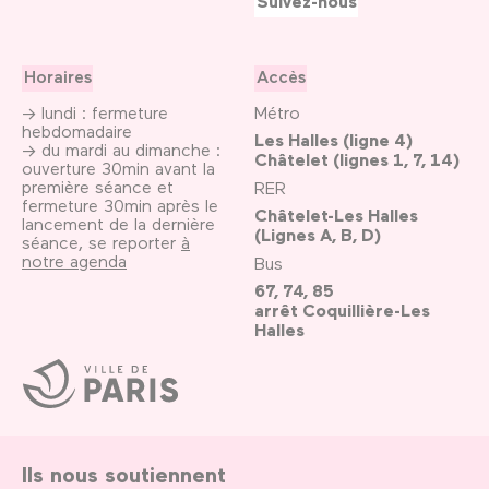
Suivez-nous
Horaires
Accès
→ lundi : fermeture
Métro
hebdomadaire
Les Halles (ligne 4)
→ du mardi au dimanche :
Châtelet (lignes 1, 7, 14)
ouverture 30min avant la
première séance et
RER
fermeture 30min après le
Châtelet-Les Halles
lancement de la dernière
(Lignes A, B, D)
séance, se reporter
à
notre agenda
Bus
67, 74, 85
arrêt Coquillière-Les
Halles
Ville
de
Paris
Ils nous soutiennent