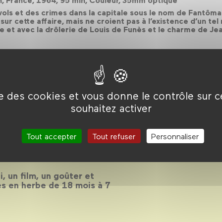
on, France, 1964, 95 min, Couleur, 35mm optique
s et des crimes dans la capitale sous le nom de Fantômas.
r cette affaire, mais ne croient pas à l’existence d’un tel 
et avec la drôlerie de Louis de Funès et le charme de Jea
ise des cookies et vous donne le contrôle sur 
souhaitez activer
 2017-2018
Tout accepter
Tout refuser
Personnaliser
, un film, un goûter et
es en herbe de 18 mois à 7