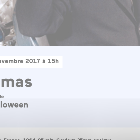
ovembre 2017 à 15h
ômas
le
lloween