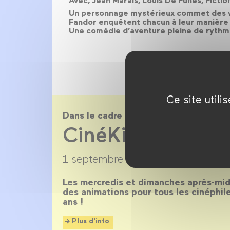
Avec, Jean Marais, Louis De Funès, Ficti
Un personnage mystérieux commet des vol
Fandor enquêtent chacun à leur manière su
Une comédie d’aventure pleine de rythme 
Ce site util
Dans le cadre de
CinéKids saison
1 septembre 2017 →
27 juin 2018
Les mercredis et dimanches après-midi
des animations pour tous les cinéphil
ans !
Plus d'info