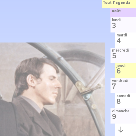
Tout l’agenda
août
lundi
3
mardi
4
mercredi
5
jeudi
6
vendredi
7
samedi
8
dimanche
9
Semaine
suivante