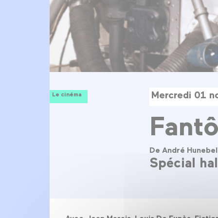
Mercredi 01 n
Le cinéma
Fant
De André Hunebel
Spécial ha