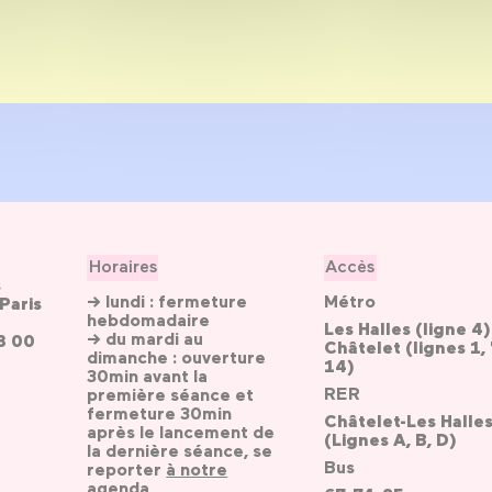
Horaires
Accès
s
→ lundi : fermeture
Métro
Paris
hebdomadaire
Les Halles (ligne 4)
→ du mardi au
3 00
Châtelet (lignes 1, 
dimanche : ouverture
14)
30min avant la
RER
première séance et
fermeture 30min
Châtelet-Les Halle
après le lancement de
(Lignes A, B, D)
la dernière séance, se
Bus
reporter
à notre
agenda