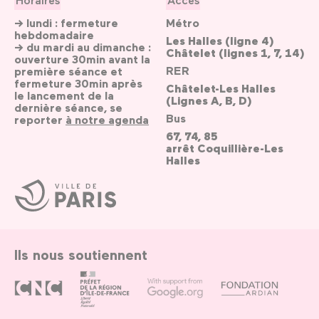
→ lundi : fermeture
Métro
hebdomadaire
Les Halles (ligne 4)
→ du mardi au dimanche :
Châtelet (lignes 1, 7, 14)
ouverture 30min avant la
RER
première séance et
fermeture 30min après
Châtelet-Les Halles
le lancement de la
(Lignes A, B, D)
dernière séance, se
Bus
reporter
à notre agenda
67, 74, 85
arrêt Coquillière-Les
Halles
Ville
de
Paris
Ils nous soutiennent