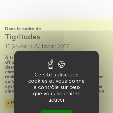
Dans le cadre de
Tigritudes
12 janvier →
27 février 2022
À travers 126 films, 40 pays et 66 ans
d’histoire de cinéma,
Tigritudes
1956-2021
dessine une anthologie subjective et
chronologique panafricaine. Conçu par les
Ce site utilise des
réalisatrices Dyana Gaye et Valérie Osouf, en
cookies et vous donne
collaboration avec le
Forum des images
, ce
cycle parcourt les enjeux et les formes d’une
le contrôle sur ceux
cinématographie encore largement méconnue.
que vous souhaitez
activer
Plus d'info