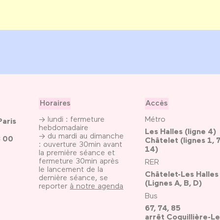
Horaires
Accès
→ lundi : fermeture
Métro
Paris
hebdomadaire
Les Halles (ligne 4)
→ du mardi au dimanche
3 00
Châtelet (lignes 1, 7
: ouverture 30min avant
14)
la première séance et
fermeture 30min après
RER
le lancement de la
Châtelet-Les Halles
dernière séance, se
(Lignes A, B, D)
reporter
à notre agenda
Bus
67, 74, 85
arrêt Coquillière-Le