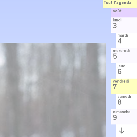
Tout l’agenda
août
lundi
3
mardi
4
mercredi
5
jeudi
6
vendredi
7
samedi
8
dimanche
9
Semaine
suivante