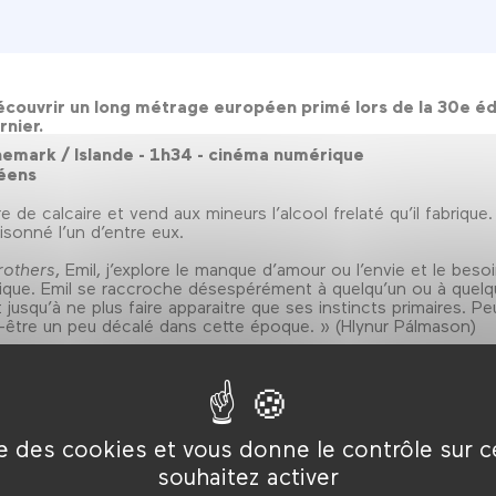
ouvrir un long métrage européen primé lors de la 30e édit
rnier.
emark / Islande - 1h34 - cinéma numérique
péens
re de calcaire et vend aux mineurs l’alcool frelaté qu’il fabriqu
sonné l’un d’entre eux.
rothers
, Emil, j’explore le manque d’amour ou l’envie et le besoi
hique. Emil se raccroche désespérément à quelqu’un ou à quel
t jusqu’à ne plus faire apparaitre que ses instincts primaires. Pe
peut-être un peu décalé dans cette époque. » (Hlynur Pálmason)
 Il commence sa carrière en tant qu’artiste visuel et s’orien
études, A Painter (2013) est nommé à la Danish Film Academy
thers est son premier long métrage. Il travaille actuelleme
ux artistiques et ses installations vidéo.
ise des cookies et vous donne le contrôle sur 
souhaitez activer