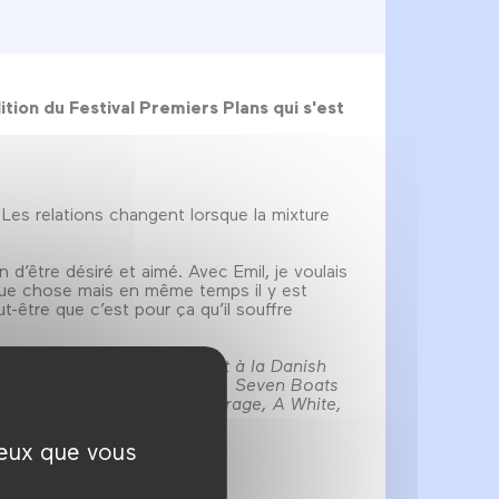
ion du Festival Premiers Plans qui s'est
e. Les relations changent lorsque la mixture
n d’être désiré et aimé. Avec Emil, je voulais
que chose mais en même temps il y est
ut-être que c’est pour ça qu’il souffre
te vers le cinéma en entrant à la Danish
. Son dernier court métrage, Seven Boats
nt sur son deuxième long métrage, A White,
ceux que vous