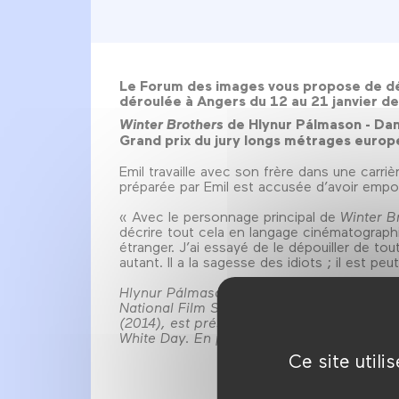
Le Forum des images vous propose de déc
déroulée à Angers du 12 au 21 janvier de
Winter Brothers
de Hlynur Pálmason - Dan
Grand prix du jury longs métrages euro
Emil travaille avec son frère dans une carriè
préparée par Emil est accusée d’avoir empoi
« Avec le personnage principal de
Winter B
décrire tout cela en langage cinématograp
étranger. J’ai essayé de le dépouiller de tou
autant. Il a la sagesse des idiots ; il est 
Hlynur Pálmason est né en 1984 en Islande.
National Film School. Son film de fin d’
(2014), est présenté à Toronto. Winter Bro
White Day. En parallèle, il expose ses trava
Ce site util