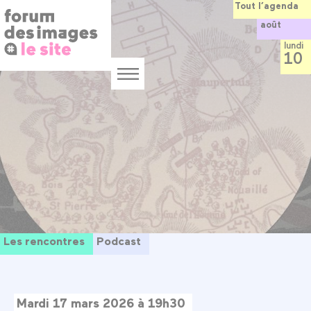
Panneau de gestion des cookies
Aller
Tout l’agenda
au
août
contenu
principal
lundi
10
Menu
Les rencontres
Podcast
Mardi 17 mars 2026 à 19h30