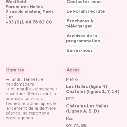
Westfield
Contactez-nous
Forum des Halles
Le Forum recrute
2 rue du cinéma, Paris
1er
Brochures à
+33 (0)1 44 76 63 00
télécharger
Archives de la
programmation
Suivez-nous
Horaires
Accès
→ lundi : fermeture
Métro
hebdomadaire
Les Halles (ligne 4)
→ du mardi au dimanche :
Châtelet (lignes 1, 7, 14)
ouverture 30min avant la
première séance et
RER
fermeture 30min après le
Châtelet-Les Halles
lancement de la dernière
(Lignes A, B, D)
séance, se reporter
à
notre agenda
Bus
67, 74, 85