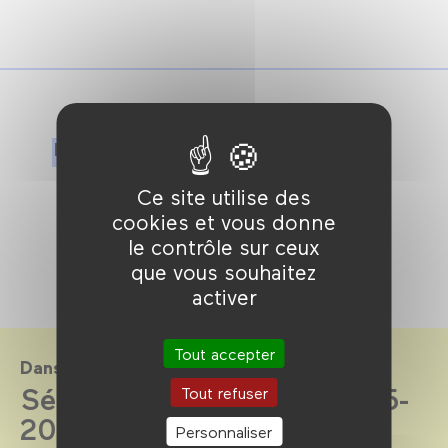
En partenariat avec
Ce site utilise des
cookies et vous donne
le contrôle sur ceux
que vous souhaitez
activer
Tout accepter
Dans le cadre de
Séances Actus saison 2025-
Tout refuser
2026
Personnaliser