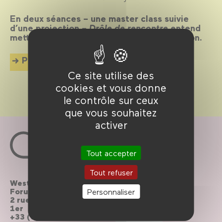
En deux séances – une master class suivie
d’une projection –
Drôle de rencontre
entend
mettre l’humour au centre de la conversation.
Plus d'info
Ce site utilise des
cookies et vous donne
le contrôle sur ceux
que vous souhaitez
activer
Tout accepter
Tout refuser
Westfield
Contactez-nous
Forum des Halles
Personnaliser
2 rue du cinéma, Paris
Le Forum recrute
1er
+33 (0)1 44 76 63 00
Brochures à