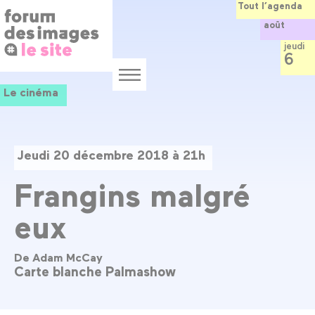
Panneau de gestion des cookies
Aller
Tout l’agenda
au
août
contenu
principal
jeudi
6
Menu
Le cinéma
Jeudi 20 décembre 2018 à 21h
Frangins malgré
eux
De Adam McCay
Carte blanche Palmashow