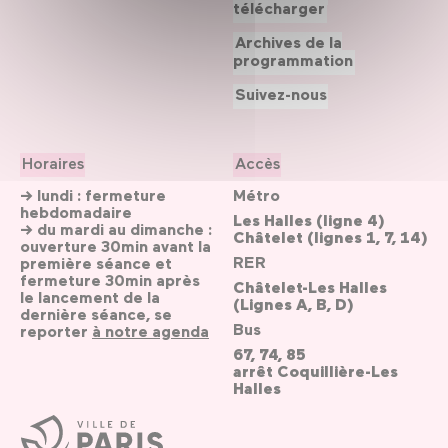
télécharger
Archives de la
programmation
Suivez-nous
Horaires
Accès
→ lundi : fermeture
Métro
hebdomadaire
Les Halles (ligne 4)
→ du mardi au dimanche :
Châtelet (lignes 1, 7, 14)
ouverture 30min avant la
RER
première séance et
fermeture 30min après
Châtelet-Les Halles
le lancement de la
(Lignes A, B, D)
dernière séance, se
Bus
reporter
à notre agenda
67, 74, 85
arrêt Coquillière-Les
Halles
Ville
de